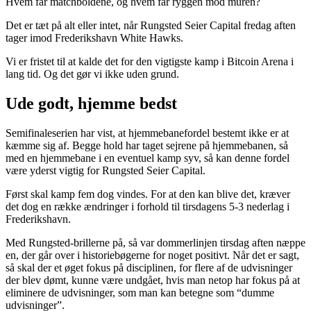
Hvem får matchboldene, og hvem får ryggen mod muren?
Det er tæt på alt eller intet, når Rungsted Seier Capital fredag aften
tager imod Frederikshavn White Hawks.
Vi er fristet til at kalde det for den vigtigste kamp i Bitcoin Arena i
lang tid. Og det gør vi ikke uden grund.
Ude godt, hjemme bedst
Semifinaleserien har vist, at hjemmebanefordel bestemt ikke er at
kæmme sig af. Begge hold har taget sejrene på hjemmebanen, så
med en hjemmebane i en eventuel kamp syv, så kan denne fordel
være yderst vigtig for Rungsted Seier Capital.
Først skal kamp fem dog vindes. For at den kan blive det, kræver
det dog en række ændringer i forhold til tirsdagens 5-3 nederlag i
Frederikshavn.
Med Rungsted-brillerne på, så var dommerlinjen tirsdag aften næppe
en, der går over i historiebøgerne for noget positivt. Når det er sagt,
så skal der et øget fokus på disciplinen, for flere af de udvisninger
der blev dømt, kunne være undgået, hvis man netop har fokus på at
eliminere de udvisninger, som man kan betegne som “dumme
udvisninger”.