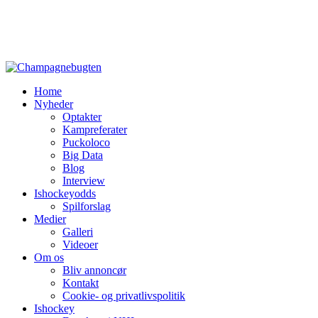
Home
Nyheder
Optakter
Kampreferater
Puckoloco
Big Data
Blog
Interview
Ishockeyodds
Spilforslag
Medier
Galleri
Videoer
Om os
Bliv annoncør
Kontakt
Cookie- og privatlivspolitik
Ishockey