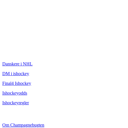
ISHOCKEY
Danskere i NHL
DM i ishockey
Final4 Ishockey
Ishockeyodds
Ishockeyregler
CHAMPAGNEBUGTEN
Om Champagnebugten