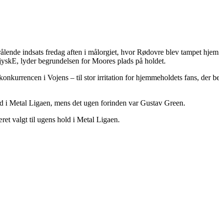
trålende indsats fredag aften i målorgiet, hvor Rødovre blev tampet hje
rjyskE, lyder begrundelsen for Moores plads på holdet.
skonkurrencen i Vojens – til stor irritation for hjemmeholdets fans, der 
old i Metal Ligaen, mens det ugen forinden var Gustav Green.
æret valgt til ugens hold i Metal Ligaen.