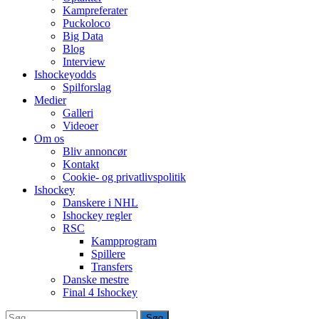
Kampreferater
Puckoloco
Big Data
Blog
Interview
Ishockeyodds
Spilforslag
Medier
Galleri
Videoer
Om os
Bliv annoncør
Kontakt
Cookie- og privatlivspolitik
Ishockey
Danskere i NHL
Ishockey regler
RSC
Kampprogram
Spillere
Transfers
Danske mestre
Final 4 Ishockey
Søg