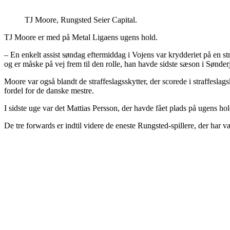
TJ Moore, Rungsted Seier Capital.
TJ Moore er med på Metal Ligaens ugens hold.
– En enkelt assist søndag eftermiddag i Vojens var krydderiet på en s
og er måske på vej frem til den rolle, han havde sidste sæson i Sønde
Moore var også blandt de straffeslagsskytter, der scorede i straffeslag
fordel for de danske mestre.
I sidste uge var det Mattias Persson, der havde fået plads på ugens h
De tre forwards er indtil videre de eneste Rungsted-spillere, der har v