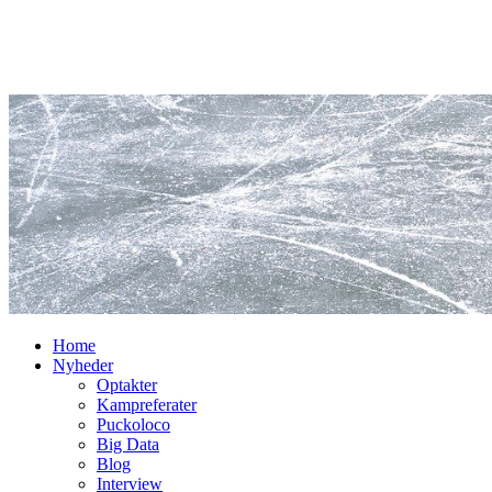
Home
Nyheder
Optakter
Kampreferater
Puckoloco
Big Data
Blog
Interview