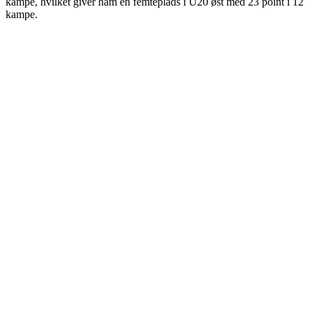
kampe, hvilket giver ham en femteplads i U20 øst med 23 point i 12
kampe.