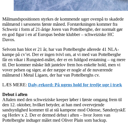
Målmandspositionen styrkes de kommende uger ovenpå to skadede
målmænd i sæsonens første måned. Forstærkningen kommer fra
Schweiz i form af 21-årige Joren van Pottelberghe, der normalt gør
en god figur i en af Europas bedste klubber – schweiziske HC
Davos.
Selvom han blot er 21 år, har van Pottelberghe allerede 41 NLA-
kampe på cv’et. Der er ingen tvivl om, at vi med van Pottelberghe
får en vikar i Rungsted-målet, der er en fuldgod erstatning – og mere
til. Der kommer måske lidt jantelov frem hos enkelte hold, men vi
vover pelsen og siger, at der næppe er nogle af de nuværende
målmænd i Metal Ligaen, der har van Pottelberghs cv.
LÆS MERE:
Daly-rekord: På ugens hold for tredje uge i træk
Debut i aften
Aftalen med den schweiziske keeper løber i første omgang frem til
den 12. oktober, hvilket betyder, at han med overvejende
sandsynlighed kommer til at stå kampene mod Odense, SønderjyskE
og Herlev x 2. Der er dermed debut i aften – hvor Joren van
Pottelberghe indtager målet med Oliver Plain som backup.