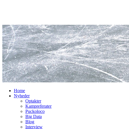
Home
Nyheder
Optakter
Kampreferater
Puckoloco
Big Data
Blog
Interview