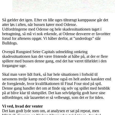
Så gælder det igen. Efter en lille uges tiltrængt kamppause går det
atter løs i aften, når bussen kører mod Odense.
Udfordringerne med Odense og hele skadessituationen taget i
betragtning, så må vi nok erkende, at Odense desværre er favoritter
forud for aftenens opgør. Vi håber derfor, at ”underdogs” slår
Bulldogs.
Ovenpå Rungsted Seier Capitals udmelding omkring
skadessituationen kan det være fristende at håbe på, at der er flere
spillere med bussen denne gang, end det har været tilfældet i den
forgangne uge.
Skal man være lidt fræk, så har hele situationen i forhold til
sæsonens tredje kamp mod Odense også en helt anden karakter end
de foregående, hvor kvalifikationen til Final Four stod på spil.
Denne gang handler det om at finde sig selv og spillet med henblik
på at blive klar til slutspillet. Det kan selvfølgelig godt have sine
udfordringer, når lazarettet er så velbesøgt, som det er for tiden.
Vi ved, hvad der venter
Det kan godt lyde som om, at analysen er sat på repeat, men