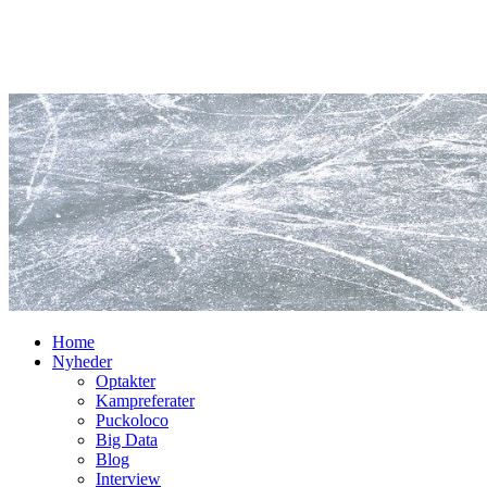
Home
Nyheder
Optakter
Kampreferater
Puckoloco
Big Data
Blog
Interview