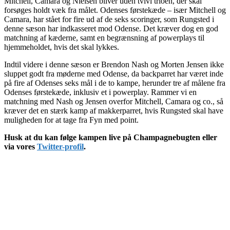
Mitchell, Camara og Nielsen bliver uden tvivl trioen, der skal
forsøges holdt væk fra målet. Odenses førstekæde – især Mitchell og
Camara, har stået for fire ud af de seks scoringer, som Rungsted i
denne sæson har indkasseret mod Odense. Det kræver dog en god
matchning af kæderne, samt en begrænsning af powerplays til
hjemmeholdet, hvis det skal lykkes.
Indtil videre i denne sæson er Brendon Nash og Morten Jensen ikke
sluppet godt fra møderne med Odense, da backparret har været inde
på fire af Odenses seks mål i de to kampe, herunder tre af målene fra
Odenses førstekæde, inklusiv et i powerplay. Rammer vi en
matchning med Nash og Jensen overfor Mitchell, Camara og co., så
kræver det en stærk kamp af makkerparret, hvis Rungsted skal have
muligheden for at tage fra Fyn med point.
Husk at du kan følge kampen live på Champagnebugten eller
via vores
Twitter-profil
.