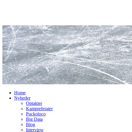
Home
Nyheder
Optakter
Kampreferater
Puckoloco
Big Data
Blog
Interview