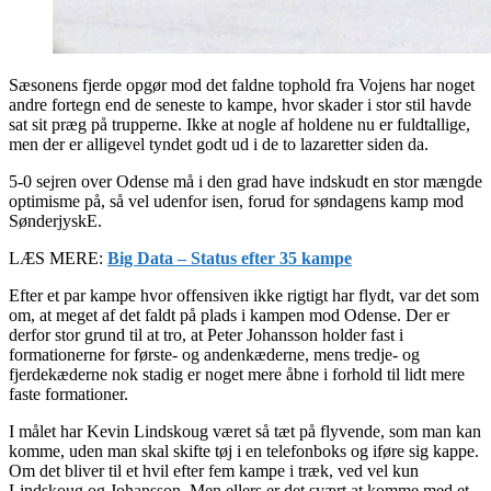
Sæsonens fjerde opgør mod det faldne tophold fra Vojens har noget
andre fortegn end de seneste to kampe, hvor skader i stor stil havde
sat sit præg på trupperne. Ikke at nogle af holdene nu er fuldtallige,
men der er alligevel tyndet godt ud i de to lazaretter siden da.
5-0 sejren over Odense må i den grad have indskudt en stor mængde
optimisme på, så vel udenfor isen, forud for søndagens kamp mod
SønderjyskE.
LÆS MERE:
Big Data – Status efter 35 kampe
Efter et par kampe hvor offensiven ikke rigtigt har flydt, var det som
om, at meget af det faldt på plads i kampen mod Odense. Der er
derfor stor grund til at tro, at Peter Johansson holder fast i
formationerne for første- og andenkæderne, mens tredje- og
fjerdekæderne nok stadig er noget mere åbne i forhold til lidt mere
faste formationer.
I målet har Kevin Lindskoug været så tæt på flyvende, som man kan
komme, uden man skal skifte tøj i en telefonboks og iføre sig kappe.
Om det bliver til et hvil efter fem kampe i træk, ved vel kun
Lindskoug og Johansson. Men ellers er det svært at komme med et