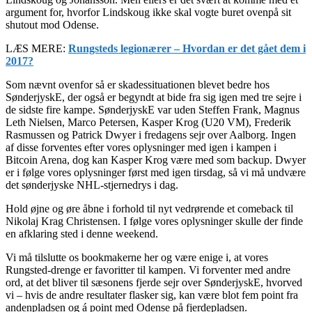
argument for, hvorfor Lindskoug ikke skal vogte buret ovenpå sit
shutout mod Odense.
LÆS MERE:
Rungsteds legionærer – Hvordan er det gået dem i
2017?
Som nævnt ovenfor så er skadessituationen blevet bedre hos
SønderjyskE, der også er begyndt at bide fra sig igen med tre sejre i
de sidste fire kampe. SønderjyskE var uden Steffen Frank, Magnus
Leth Nielsen, Marco Petersen, Kasper Krog (U20 VM), Frederik
Rasmussen og Patrick Dwyer i fredagens sejr over Aalborg. Ingen
af disse forventes efter vores oplysninger med igen i kampen i
Bitcoin Arena, dog kan Kasper Krog være med som backup. Dwyer
er i følge vores oplysninger først med igen tirsdag, så vi må undvære
det sønderjyske NHL-stjernedrys i dag.
Hold øjne og øre åbne i forhold til nyt vedrørende et comeback til
Nikolaj Krag Christensen. I følge vores oplysninger skulle der finde
en afklaring sted i denne weekend.
Vi må tilslutte os bookmakerne her og være enige i, at vores
Rungsted-drenge er favoritter til kampen. Vi forventer med andre
ord, at det bliver til sæsonens fjerde sejr over SønderjyskE, hvorved
vi – hvis de andre resultater flasker sig, kan være blot fem point fra
andenpladsen og á point med Odense på fjerdepladsen.