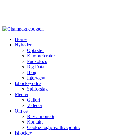
Home
Nyheder
Optakter
Kampreferater
Puckoloco
Big Data
Blog
Interview
Ishockeyodds
Spilforslag
Medier
Galleri
Videoer
Om os
Bliv annoncør
Kontakt
Cookie- og privatlivspolitik
Ishockey