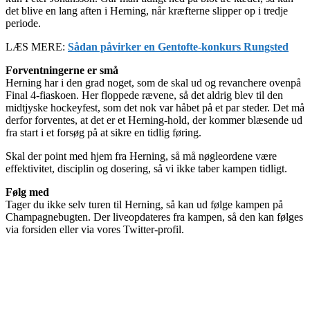
det blive en lang aften i Herning, når kræfterne slipper op i tredje
periode.
LÆS MERE:
Sådan påvirker en Gentofte-konkurs Rungsted
Forventningerne er små
Herning har i den grad noget, som de skal ud og revanchere ovenpå
Final 4-fiaskoen. Her floppede rævene, så det aldrig blev til den
midtjyske hockeyfest, som det nok var håbet på et par steder. Det må
derfor forventes, at det er et Herning-hold, der kommer blæsende ud
fra start i et forsøg på at sikre en tidlig føring.
Skal der point med hjem fra Herning, så må nøgleordene være
effektivitet, disciplin og dosering, så vi ikke taber kampen tidligt.
Følg med
Tager du ikke selv turen til Herning, så kan ud følge kampen på
Champagnebugten. Der liveopdateres fra kampen, så den kan følges
via forsiden eller via vores Twitter-profil.