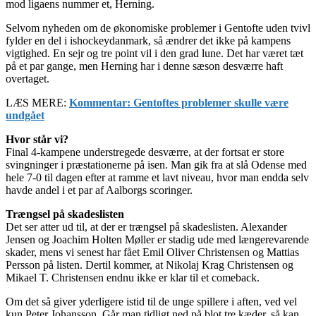
mod ligaens nummer et, Herning.
Selvom nyheden om de økonomiske problemer i Gentofte uden tvivl
fylder en del i ishockeydanmark, så ændrer det ikke på kampens
vigtighed. En sejr og tre point vil i den grad lune. Det har været tæt
på et par gange, men Herning har i denne sæson desværre haft
overtaget.
LÆS MERE:
Kommentar: Gentoftes problemer skulle være
undgået
Hvor står vi?
Final 4-kampene understregede desværre, at der fortsat er store
svingninger i præstationerne på isen. Man gik fra at slå Odense med
hele 7-0 til dagen efter at ramme et lavt niveau, hvor man endda selv
havde andel i et par af Aalborgs scoringer.
Trængsel på skadeslisten
Det ser atter ud til, at der er trængsel på skadeslisten. Alexander
Jensen og Joachim Holten Møller er stadig ude med længerevarende
skader, mens vi senest har fået Emil Oliver Christensen og Mattias
Persson på listen. Dertil kommer, at Nikolaj Krag Christensen og
Mikael T. Christensen endnu ikke er klar til et comeback.
Om det så giver yderligere istid til de unge spillere i aften, ved vel
kun Peter Johansson. Går man tidligt ned på blot tre kæder, så kan