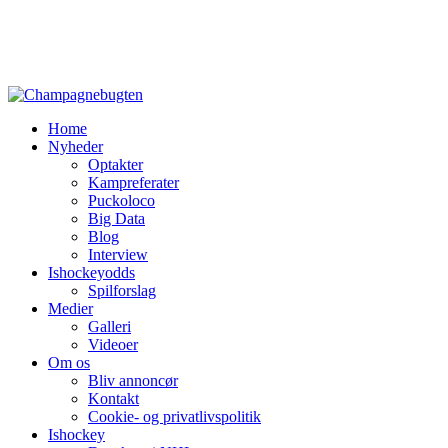
Home
Nyheder
Optakter
Kampreferater
Puckoloco
Big Data
Blog
Interview
Ishockeyodds
Spilforslag
Medier
Galleri
Videoer
Om os
Bliv annoncør
Kontakt
Cookie- og privatlivspolitik
Ishockey