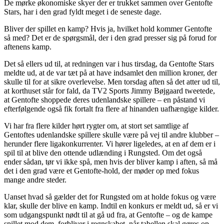
De mørke økonomiske skyer der er trukket sammen over Gentofte
Stars, har i den grad fyldt meget i de seneste dage.
Bliver der spillet en kamp? Hvis ja, hvilket hold kommer Gentofte
så med? Det er de spørgsmål, der i den grad presser sig på forud for
aftenens kamp.
Det så ellers ud til, at redningen var i hus tirsdag, da Gentofte Stars
meldte ud, at de var tæt på at have indsamlet den million kroner, der
skulle til for at sikre overlevelse. Men torsdag aften så det atter ud til,
at korthuset står for fald, da TV2 Sports Jimmy Bøjgaard tweetede,
at Gentofte shoppede deres udenlandske spillere – en påstand vi
efterfølgende også fik fortalt fra flere af hinanden uafhængige kilder.
Vi har fra flere kilder hørt rygter om, at stort set samtlige af
Gentoftes udenlandske spillere skulle være på vej til andre klubber –
herunder flere ligakonkurrenter. Vi hører ligeledes, at en af dem er i
spil til at blive den ottende udlænding i Rungsted. Om det også
ender sådan, tør vi ikke spå, men hvis der bliver kamp i aften, så må
det i den grad være et Gentofte-hold, der møder op med fokus
mange andre steder.
Uanset hvad så gælder det for Rungsted om at holde fokus og være
klar, skulle der blive en kamp. Indtil en konkurs er meldt ud, så er vi
som udgangspunkt nødt til at gå ud fra, at Gentofte – og de kampe
spillet mod dem, forbliver i regnskabet, når tabellen skal gøres op.