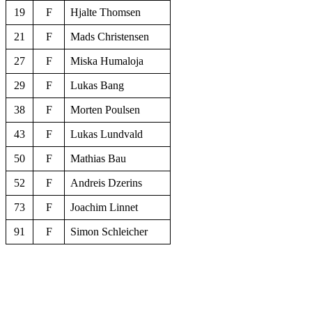
19
F
Hjalte Thomsen
21
F
Mads Christensen
27
F
Miska Humaloja
29
F
Lukas Bang
38
F
Morten Poulsen
43
F
Lukas Lundvald
50
F
Mathias Bau
52
F
Andreis Dzerins
73
F
Joachim Linnet
91
F
Simon Schleicher