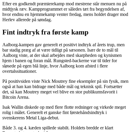
Efter en godkendt præmierekamp mod mestrene står menuen nu på
midtjysk ræv. Kampprogrammet er således tæt fra begyndelsen af,
hvor endnu en hjemmekamp venter fredag, mens holdet drager mod
Herlev allerede på søndag.
Fint indtryk fra første kamp
Aalborg-kampen gav generelt et positivt indtryk af årets trup, men
bar stadig præg af at være tidligt på sæsonen. Især de to mål til
Aalborg viste, at der skal arbejdes med skarpheden og kynismen
hjem i banen og foran mål. Rungsted-backerne var til tider for
sløsede på egen blå linje, hvor Aalborg kom afsted i flere
overtalssituationer.
På positivsiden viste Nick Moutrey fine eksempler på sin fysik, men
også at han kan bidrage med både mål og teknisk spil. Fortsætter
det, så kan Moutrey meget vel blive en stor publikumsfavorit i
Bitcoin Arena.
Isak Wallin diskede op med flere flotte redninger og virkede meget
rolig i målet. Generelt et ganske fint førstehåndsindtryk i
svenskerens Metal Liga-debut.
Både 3. og 4. kæden spillede stabilt. Holdets bredde er klart