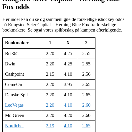
Fox odds
Herunder kan du se og sammenligne de forskellige ishockey odds
på Rungsted Seier Capital – Herning Blue Fox fra forskellige
bookmakere. Se også vores spilforslag på kampen efterfølgende.
Bookmaker
1
X
2
Bet365
2.20
4.25
2.55
Bwin
2.20
4.25
2.55
Cashpoint
2.15
4.10
2.56
ComeOn
2.20
3.95
2.65
Danske Spil
2.20
4.10
2.65
LeoVegas
2.20
4.10
2.60
Mr. Green
2.20
4.20
2.60
Nordicbet
2.19
4.10
2.65