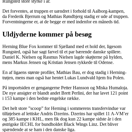
Rungsted store styrke i år.
Det forventes, at truppen er uændret i forhold til Aalborg-kampen,
da Frederik Bjerrum og Mathias Røndbjerg stadig er ude af truppen.
Forventningerne er, at de begge er med indenfor en måneds tid.
Uldjyderne kommer på besøg
Herning Blue Fox kommer til Sjælland med et hold der, ligesom
Rungsted, også har sagt farvel til et par bærende danske spillere.
Daniel K. Nielsen og Rasmus Nielsen lagde skøjterne på hylden,
mens Markus Jensen og Kristian Jensen rykkede til Odense.
En af ligaens største profiler, Mathias Bau, er dog stadig i Herning-
trøjen, mens man også har hentet Lukas Lundvald hjem fra Polen.
På importsiden er gengangerne Petter Hansson og Miska Humaloja.
De nye ansigter er blandt andet Brett Perlini, der har lavet 121 point
i 153 kampe i den bedste engelske række.
Det helt store ”scoop” for Herning i sommerens transfervindue var
tilføjelsen af lettiske Andris Dzerins. Dzerins har spillet 11 A-VM’er
og 385 kampe i KHL, men fik dog kun 22 kampe sidste år i den
østrigske IECHL for bundholdet Black Wings Linz. Det bliver
spændende at se ham i den danske liga.