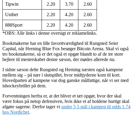
Tipwin
2.20
3.70
2.60
Unibet
2.20
4.20
2.60
888Sport
2.20
4.20
2.60
*OBS: Alle links i denne oversigt er reklamelinks.
Bookmakerne har en lille favoritværdighed til Rungsted Seier
Capital, når Herning Blue Fox besøger Bitcoin Arena. Skal vi også
tro bookmakerne, så er det også et opgør blandt to af de tre store
bejlere til mesterskabet denne sæson, der mødes allerede nu.
I sidste sæson delte Rungsted og Herning næsten også kampene
mellem sig – på nær i slutspillet, hvor midtjyderne kom til kort.
Hovedparten af kampene var dog ganske målfattige, når vi ser med
ishockeybriller på dem.
Forventningen herfra er, at det bliver et tæt opgør, hvor der skal
være fokus på netop defensiven, hvis ikke et af holdene hurtigt skal
afgøre sagerne. Derfor tager vi
under 5,5 mål i kampen til odds 1.74
hos Nordicbet
.