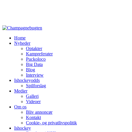
Home
Nyheder
Optakter
Kampreferater
Puckoloco
Big Data
Blog
Interview
Ishockeyodds
Spilforslag
Medier
Galleri
Videoer
Om os
Bliv annoncør
Kontakt
Cookie- og privatlivspolitik
Ishockey