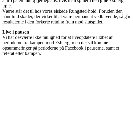
at tro på en mulig fjerdeplads, hvis man spiller i den gule Esbjerg-
trøje.
Værre står det til hos vores elskede Rungsted-hold. Foruden den
håndfuld skader, der virker til at være permanent vedblivende, så går
resultaterne i den forkerte retning frem mod slutspillet.
Live i pausen
Vi har desværre ikke mulighed for at liveopdatere i løbet af
perioderne fra kampen mod Esbjerg, men der vil komme
opsummeringer på perioderne på Facebook i pauserne, samt et
referat efter kampen.