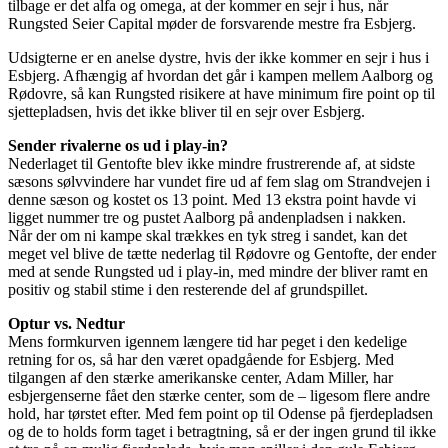
tilbage er det alfa og omega, at der kommer en sejr i hus, når
Rungsted Seier Capital møder de forsvarende mestre fra Esbjerg.
Udsigterne er en anelse dystre, hvis der ikke kommer en sejr i hus i
Esbjerg. Afhængig af hvordan det går i kampen mellem Aalborg og
Rødovre, så kan Rungsted risikere at have minimum fire point op til
sjettepladsen, hvis det ikke bliver til en sejr over Esbjerg.
Sender rivalerne os ud i play-in?
Nederlaget til Gentofte blev ikke mindre frustrerende af, at sidste
sæsons sølvvindere har vundet fire ud af fem slag om Strandvejen i
denne sæson og kostet os 13 point. Med 13 ekstra point havde vi
ligget nummer tre og pustet Aalborg på andenpladsen i nakken.
Når der om ni kampe skal trækkes en tyk streg i sandet, kan det
meget vel blive de tætte nederlag til Rødovre og Gentofte, der ender
med at sende Rungsted ud i play-in, med mindre der bliver ramt en
positiv og stabil stime i den resterende del af grundspillet.
Optur vs. Nedtur
Mens formkurven igennem længere tid har peget i den kedelige
retning for os, så har den været opadgående for Esbjerg. Med
tilgangen af den stærke amerikanske center, Adam Miller, har
esbjergenserne fået den stærke center, som de – ligesom flere andre
hold, har tørstet efter. Med fem point op til Odense på fjerdepladsen
og de to holds form taget i betragtning, så er der ingen grund til ikke