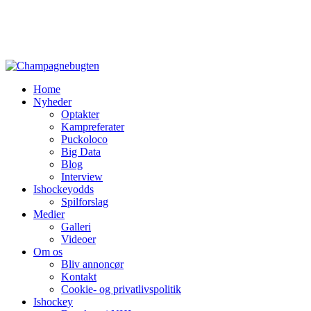
Home
Nyheder
Optakter
Kampreferater
Puckoloco
Big Data
Blog
Interview
Ishockeyodds
Spilforslag
Medier
Galleri
Videoer
Om os
Bliv annoncør
Kontakt
Cookie- og privatlivspolitik
Ishockey