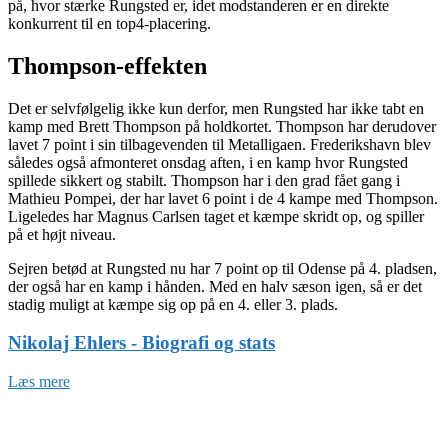
på, hvor stærke Rungsted er, idet modstanderen er en direkte
konkurrent til en top4-placering.
Thompson-effekten
Det er selvfølgelig ikke kun derfor, men Rungsted har ikke tabt en
kamp med Brett Thompson på holdkortet. Thompson har derudover
lavet 7 point i sin tilbagevenden til Metalligaen. Frederikshavn blev
således også afmonteret onsdag aften, i en kamp hvor Rungsted
spillede sikkert og stabilt. Thompson har i den grad fået gang i
Mathieu Pompei, der har lavet 6 point i de 4 kampe med Thompson.
Ligeledes har Magnus Carlsen taget et kæmpe skridt op, og spiller
på et højt niveau.
Sejren betød at Rungsted nu har 7 point op til Odense på 4. pladsen,
der også har en kamp i hånden. Med en halv sæson igen, så er det
stadig muligt at kæmpe sig op på en 4. eller 3. plads.
Nikolaj Ehlers - Biografi og stats
Læs mere