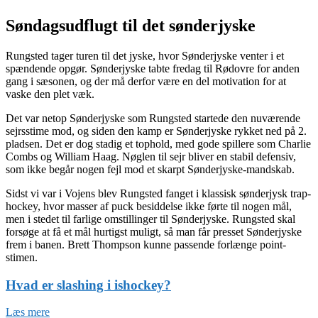
Søndagsudflugt til det sønderjyske
Rungsted tager turen til det jyske, hvor Sønderjyske venter i et
spændende opgør. Sønderjyske tabte fredag til Rødovre for anden
gang i sæsonen, og der må derfor være en del motivation for at
vaske den plet væk.
Det var netop Sønderjyske som Rungsted startede den nuværende
sejrsstime mod, og siden den kamp er Sønderjyske rykket ned på 2.
pladsen. Det er dog stadig et tophold, med gode spillere som Charlie
Combs og William Haag. Nøglen til sejr bliver en stabil defensiv,
som ikke begår nogen fejl mod et skarpt Sønderjyske-mandskab.
Sidst vi var i Vojens blev Rungsted fanget i klassisk sønderjysk trap-
hockey, hvor masser af puck besiddelse ikke førte til nogen mål,
men i stedet til farlige omstillinger til Sønderjyske. Rungsted skal
forsøge at få et mål hurtigst muligt, så man får presset Sønderjyske
frem i banen. Brett Thompson kunne passende forlænge point-
stimen.
Hvad er slashing i ishockey?
Læs mere