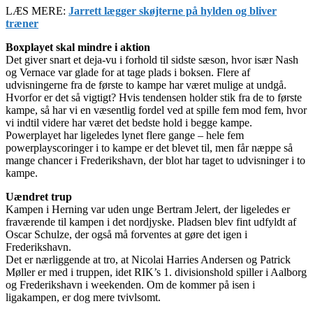
LÆS MERE:
Jarrett lægger skøjterne på hylden og bliver
træner
Boxplayet skal mindre i aktion
Det giver snart et deja-vu i forhold til sidste sæson, hvor især Nash
og Vernace var glade for at tage plads i boksen. Flere af
udvisningerne fra de første to kampe har været mulige at undgå.
Hvorfor er det så vigtigt? Hvis tendensen holder stik fra de to første
kampe, så har vi en væsentlig fordel ved at spille fem mod fem, hvor
vi indtil videre har været det bedste hold i begge kampe.
Powerplayet har ligeledes lynet flere gange – hele fem
powerplayscoringer i to kampe er det blevet til, men får næppe så
mange chancer i Frederikshavn, der blot har taget to udvisninger i to
kampe.
Uændret trup
Kampen i Herning var uden unge Bertram Jelert, der ligeledes er
fraværende til kampen i det nordjyske. Pladsen blev fint udfyldt af
Oscar Schulze, der også må forventes at gøre det igen i
Frederikshavn.
Det er nærliggende at tro, at Nicolai Harries Andersen og Patrick
Møller er med i truppen, idet RIK’s 1. divisionshold spiller i Aalborg
og Frederikshavn i weekenden. Om de kommer på isen i
ligakampen, er dog mere tvivlsomt.