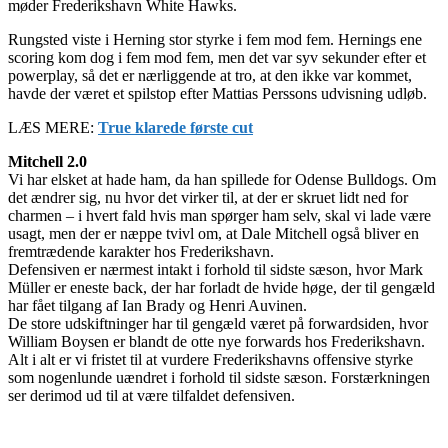
møder Frederikshavn White Hawks.
Rungsted viste i Herning stor styrke i fem mod fem. Hernings ene
scoring kom dog i fem mod fem, men det var syv sekunder efter et
powerplay, så det er nærliggende at tro, at den ikke var kommet,
havde der været et spilstop efter Mattias Perssons udvisning udløb.
LÆS MERE:
True klarede første cut
Mitchell 2.0
Vi har elsket at hade ham, da han spillede for Odense Bulldogs. Om
det ændrer sig, nu hvor det virker til, at der er skruet lidt ned for
charmen – i hvert fald hvis man spørger ham selv, skal vi lade være
usagt, men der er næppe tvivl om, at Dale Mitchell også bliver en
fremtrædende karakter hos Frederikshavn.
Defensiven er nærmest intakt i forhold til sidste sæson, hvor Mark
Müller er eneste back, der har forladt de hvide høge, der til gengæld
har fået tilgang af Ian Brady og Henri Auvinen.
De store udskiftninger har til gengæld været på forwardsiden, hvor
William Boysen er blandt de otte nye forwards hos Frederikshavn.
Alt i alt er vi fristet til at vurdere Frederikshavns offensive styrke
som nogenlunde uændret i forhold til sidste sæson. Forstærkningen
ser derimod ud til at være tilfaldet defensiven.