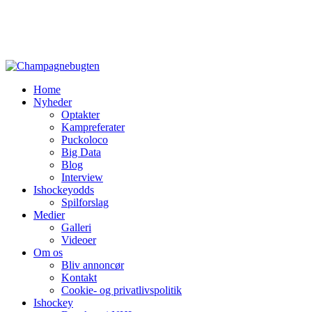
Home
Nyheder
Optakter
Kampreferater
Puckoloco
Big Data
Blog
Interview
Ishockeyodds
Spilforslag
Medier
Galleri
Videoer
Om os
Bliv annoncør
Kontakt
Cookie- og privatlivspolitik
Ishockey