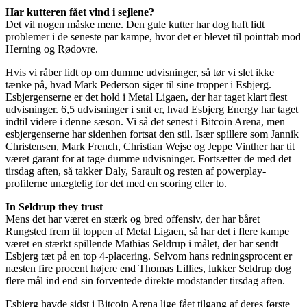
Har kutteren fået vind i sejlene?
Det vil nogen måske mene. Den gule kutter har dog haft lidt
problemer i de seneste par kampe, hvor det er blevet til pointtab mod
Herning og Rødovre.
Hvis vi råber lidt op om dumme udvisninger, så tør vi slet ikke
tænke på, hvad Mark Pederson siger til sine tropper i Esbjerg.
Esbjergenserne er det hold i Metal Ligaen, der har taget klart flest
udvisninger. 6,5 udvisninger i snit er, hvad Esbjerg Energy har taget
indtil videre i denne sæson. Vi så det senest i Bitcoin Arena, men
esbjergenserne har sidenhen fortsat den stil. Især spillere som Jannik
Christensen, Mark French, Christian Wejse og Jeppe Vinther har tit
været garant for at tage dumme udvisninger. Fortsætter de med det
tirsdag aften, så takker Daly, Sarault og resten af powerplay-
profilerne unægtelig for det med en scoring eller to.
In Seldrup they trust
Mens det har været en stærk og bred offensiv, der har båret
Rungsted frem til toppen af Metal Ligaen, så har det i flere kampe
været en stærkt spillende Mathias Seldrup i målet, der har sendt
Esbjerg tæt på en top 4-placering. Selvom hans redningsprocent er
næsten fire procent højere end Thomas Lillies, lukker Seldrup dog
flere mål ind end sin forventede direkte modstander tirsdag aften.
Esbjerg havde sidst i Bitcoin Arena lige fået tilgang af deres første