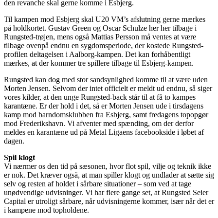
den revanche skal gerne komme i Esbjerg.
Til kampen mod Esbjerg skal U20 VM’s afslutning gerne mærkes
på holdkortet. Gustav Green og Oscar Schulze her her tilbage i
Rungsted-trøjen, mens også Mattias Persson må ventes at være
tilbage ovenpå endnu en sygdomsperiode, der kostede Rungsted-
profilen deltagelsen i Aalborg-kampen. Det kan forhåbentligt
mærkes, at der kommer tre spillere tilbage til Esbjerg-kampen.
Rungsted kan dog med stor sandsynlighed komme til at være uden
Morten Jensen. Selvom der intet officielt er meldt ud endnu, så siger
vores kilder, at den unge Rungsted-back står til at få to kampes
karantæne. Er der hold i det, så er Morten Jensen ude i tirsdagens
kamp mod barndomsklubben fra Esbjerg, samt fredagens topopgør
mod Frederikshavn. Vi afventer med spænding, om der derfor
meldes en karantæne ud på Metal Ligaens facebookside i løbet af
dagen.
Spil klogt
Vi nærmer os den tid på sæsonen, hvor flot spil, vilje og teknik ikke
er nok. Det kræver også, at man spiller klogt og undlader at sætte sig
selv og resten af holdet i sårbare situationer – som ved at tage
unødvendige udvisninger. Vi har flere gange set, at Rungsted Seier
Capital er utroligt sårbare, når udvisningerne kommer, især når det er
i kampene mod topholdene.