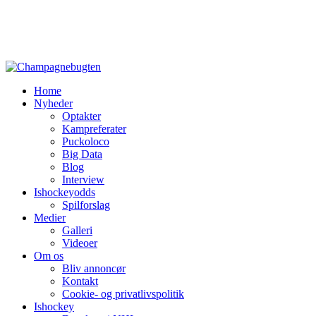
Home
Nyheder
Optakter
Kampreferater
Puckoloco
Big Data
Blog
Interview
Ishockeyodds
Spilforslag
Medier
Galleri
Videoer
Om os
Bliv annoncør
Kontakt
Cookie- og privatlivspolitik
Ishockey