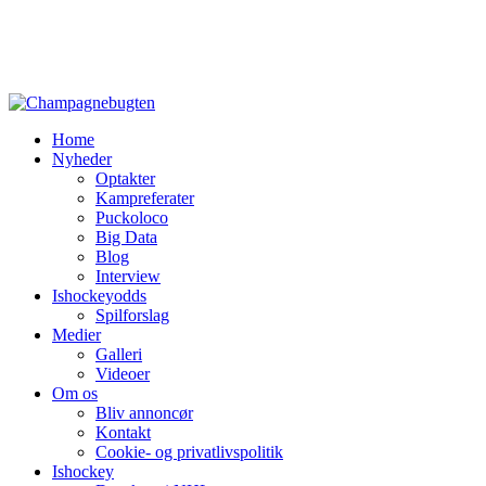
Home
Nyheder
Optakter
Kampreferater
Puckoloco
Big Data
Blog
Interview
Ishockeyodds
Spilforslag
Medier
Galleri
Videoer
Om os
Bliv annoncør
Kontakt
Cookie- og privatlivspolitik
Ishockey