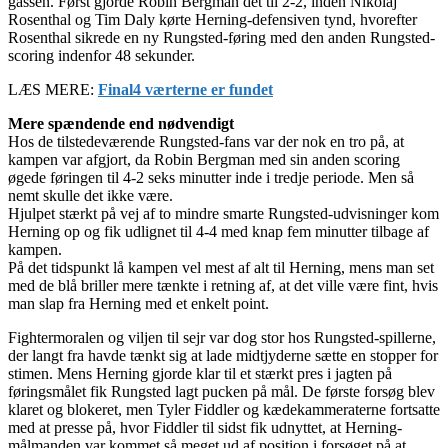
gassen. Først gjorde Robin Bergman det til 2-2, inden Nikolaj
Rosenthal og Tim Daly kørte Herning-defensiven tynd, hvorefter
Rosenthal sikrede en ny Rungsted-føring med den anden Rungsted-
scoring indenfor 48 sekunder.
LÆS MERE:
Final4 værterne er fundet
Mere spændende end nødvendigt
Hos de tilstedeværende Rungsted-fans var der nok en tro på, at
kampen var afgjort, da Robin Bergman med sin anden scoring
øgede føringen til 4-2 seks minutter inde i tredje periode. Men så
nemt skulle det ikke være.
Hjulpet stærkt på vej af to mindre smarte Rungsted-udvisninger kom
Herning op og fik udlignet til 4-4 med knap fem minutter tilbage af
kampen.
På det tidspunkt lå kampen vel mest af alt til Herning, mens man set
med de blå briller mere tænkte i retning af, at det ville være fint, hvis
man slap fra Herning med et enkelt point.
Fightermoralen og viljen til sejr var dog stor hos Rungsted-spillerne,
der langt fra havde tænkt sig at lade midtjyderne sætte en stopper for
stimen. Mens Herning gjorde klar til et stærkt pres i jagten på
føringsmålet fik Rungsted lagt pucken på mål. De første forsøg blev
klaret og blokeret, men Tyler Fiddler og kædekammeraterne fortsatte
med at presse på, hvor Fiddler til sidst fik udnyttet, at Herning-
målmanden var kommet så meget ud af position i forsøget på at