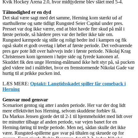
Kvik Hockey Arena 2.0, hvor midtjyderne blev slået med 5-4.
Tålmodighed er en dyd
Det skal være sagt med det samme, Herning kom stærkt ud af
starthullerne og satte tidligt Rungsted Seier Capital under pres.
Presset var dog ikke værre, end at blot havde fire skud på mål i
første periode, så hårdere pres var der heller ikke tale om.
Rungsted kæmpede sig stille og roligt bedre ind i kampen og fik
også skabt et godt overtag i løbet af første periode. Det vedvarende
pres gav pote lidt over halvvejs inde i første periode. Nikolaj Krag
Christensen kom igennem i højre side og fyrede kanonen af.
Skuddet fik den unge Herning-målmand ikke helt styr på, så pucken
gled videre ind i målfeltet, hvor en fremstormende Nikolai Gade var
hurtig til at prikke pucken ind.
LÆS MERE:
Optakt: Langtidsskadet spiller får comeback i
Herning
Gensvar mod gensvar
Scenarioet gentog sig atter i anden periode. Her var der dog lidt
mere effektivitet hos Herning, selvom skuddene forblev få.
Da Markus Jensen gjorde det til 2-1 til hjemmeholdet med lidt over
tre minutter tilbage af anden periode, var vejen banet for en
Herning-føring til tredje periode. Men nej, sådan skulle det ikke
være. Rungsted-spillerne gav svar på tiltalen og skruede op for