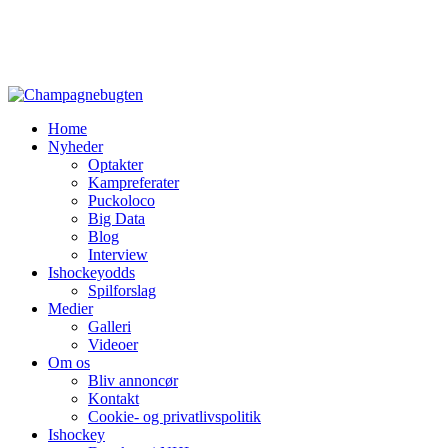
Home
Nyheder
Optakter
Kampreferater
Puckoloco
Big Data
Blog
Interview
Ishockeyodds
Spilforslag
Medier
Galleri
Videoer
Om os
Bliv annoncør
Kontakt
Cookie- og privatlivspolitik
Ishockey