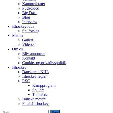
Kampreferater
Puckoloco
Big Data
Blog
Interview
Ishockeyodds
Spilforslag
Medier
Galleri
Videoer
Om os
Bliv annoncør
Kontakt
Cookie- og privatlivspolitik
Ishockey
Danskere i NHL
Ishockey regler
RSC
Kampprogram
Spillere
Transfers
Danske mestre
Final 4 Ishockey
Søg