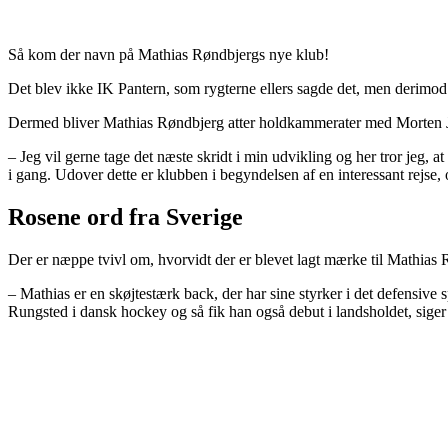
Så kom der navn på Mathias Røndbjergs nye klub!
Det blev ikke IK Pantern, som rygterne ellers sagde det, men derimo
Dermed bliver Mathias Røndbjerg atter holdkammerater med Morten Jen
– Jeg vil gerne tage det næste skridt i min udvikling og her tror jeg,
i gang. Udover dette er klubben i begyndelsen af en interessant rejse, 
Rosene ord fra Sverige
Der er næppe tvivl om, hvorvidt der er blevet lagt mærke til Mathias
– Mathias er en skøjtestærk back, der har sine styrker i det defensiv
Rungsted i dansk hockey og så fik han også debut i landsholdet, siger