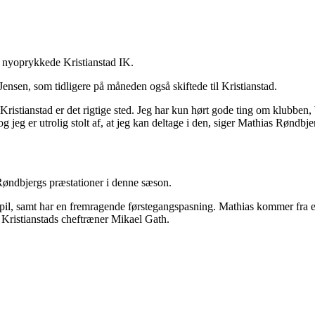
d nyoprykkede Kristianstad IK.
sen, som tidligere på måneden også skiftede til Kristianstad.
 at Kristianstad er det rigtige sted. Jeg har kun hørt gode ting om klub
og jeg er utrolig stolt af, at jeg kan deltage i den, siger Mathias Røndb
 Røndbjergs præstationer i denne sæson.
e spil, samt har en fremragende førstegangspasning. Mathias kommer fra 
 Kristianstads cheftræner Mikael Gath.