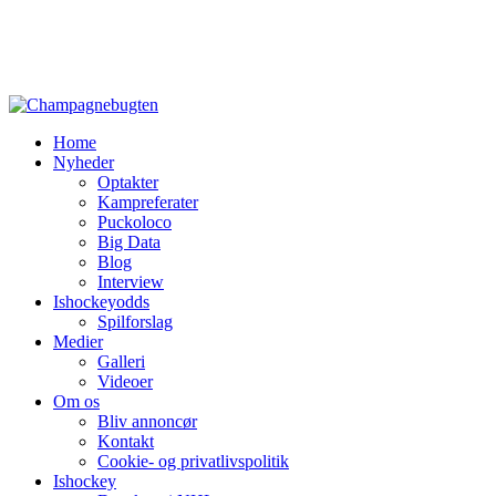
Home
Nyheder
Optakter
Kampreferater
Puckoloco
Big Data
Blog
Interview
Ishockeyodds
Spilforslag
Medier
Galleri
Videoer
Om os
Bliv annoncør
Kontakt
Cookie- og privatlivspolitik
Ishockey