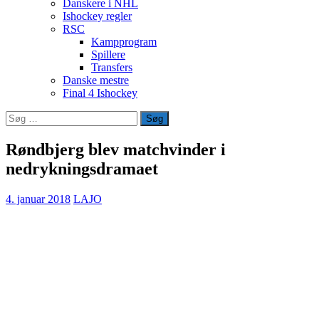
Danskere i NHL
Ishockey regler
RSC
Kampprogram
Spillere
Transfers
Danske mestre
Final 4 Ishockey
Søg
efter:
Røndbjerg blev matchvinder i
nedrykningsdramaet
4. januar 2018
LAJO