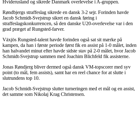
Hviderusland og sikrede Danmark overlevelse i A-gruppen.
Røndbjergs straffeslag sikrede en dansk 3-2 sejr. Forinden havde
Jacob Schmidt-Svejstrup sikret en dansk føring i
straffeslagskonkurrencen, så den danske U20-overlevelse var i den
grad præget af Rungsted-farver.
Växjös Rungsted-talent havde forinden også sat sit mærke på
kampen, da han i første periode først fik en assist på 1-0 målet, inden
han halvandet minut efter havde sidste stav på 2-0 målet, hvor Jacob
Schmidt-Svejstrup sammen med Joachim Blichfeld fik assisterne.
Jonas Røndjerg bliver dermed også dansk VM-topscorer med syv
point (to mål, fem assists), samt har en reel chance for at slutte i
slutrundens top 10.
Jacob Schmidt-Svejstrup slutter turneringen med et mål og en assist,
det samme som Nikolaj Krag Christensen.