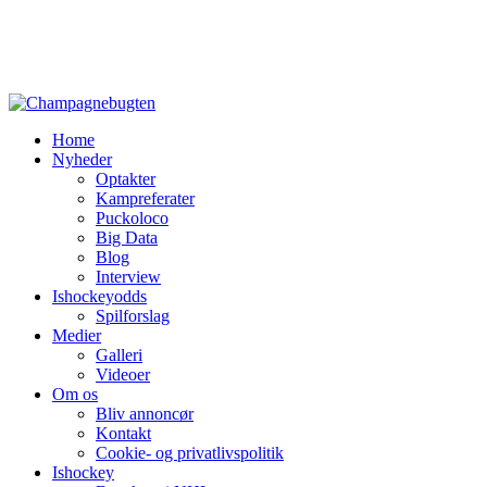
Home
Nyheder
Optakter
Kampreferater
Puckoloco
Big Data
Blog
Interview
Ishockeyodds
Spilforslag
Medier
Galleri
Videoer
Om os
Bliv annoncør
Kontakt
Cookie- og privatlivspolitik
Ishockey