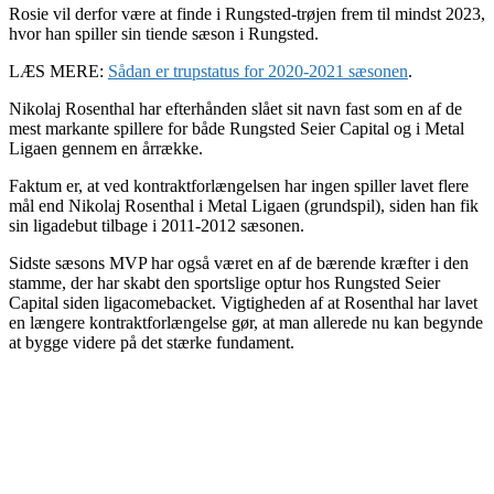
Rosie vil derfor være at finde i Rungsted-trøjen frem til mindst 2023,
hvor han spiller sin tiende sæson i Rungsted.
LÆS MERE:
Sådan er trupstatus for 2020-2021 sæsonen
.
Nikolaj Rosenthal har efterhånden slået sit navn fast som en af de
mest markante spillere for både Rungsted Seier Capital og i Metal
Ligaen gennem en årrække.
Faktum er, at ved kontraktforlængelsen har ingen spiller lavet flere
mål end Nikolaj Rosenthal i Metal Ligaen (grundspil), siden han fik
sin ligadebut tilbage i 2011-2012 sæsonen.
Sidste sæsons MVP har også været en af de bærende kræfter i den
stamme, der har skabt den sportslige optur hos Rungsted Seier
Capital siden ligacomebacket. Vigtigheden af at Rosenthal har lavet
en længere kontraktforlængelse gør, at man allerede nu kan begynde
at bygge videre på det stærke fundament.