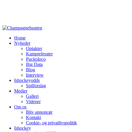
Home
Nyheder
Optakter
Kampreferater
Puckoloco
Big Data
Blog
Interview
Ishockeyodds
Spilforslag
Medier
Galleri
Videoer
Om os
Bliv annoncør
Kontakt
Cookie- og privatlivspolitik
Ishockey