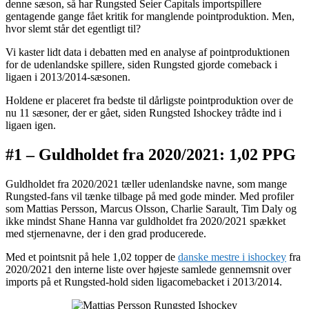
denne sæson, så har Rungsted Seier Capitals importspillere
gentagende gange fået kritik for manglende pointproduktion. Men,
hvor slemt står det egentligt til?
Vi kaster lidt data i debatten med en analyse af pointproduktionen
for de udenlandske spillere, siden Rungsted gjorde comeback i
ligaen i 2013/2014-sæsonen.
Holdene er placeret fra bedste til dårligste pointproduktion over de
nu 11 sæsoner, der er gået, siden Rungsted Ishockey trådte ind i
ligaen igen.
#1 – Guldholdet fra 2020/2021: 1,02 PPG
Guldholdet fra 2020/2021 tæller udenlandske navne, som mange
Rungsted-fans vil tænke tilbage på med gode minder. Med profiler
som Mattias Persson, Marcus Olsson, Charlie Sarault, Tim Daly og
ikke mindst Shane Hanna var guldholdet fra 2020/2021 spækket
med stjernenavne, der i den grad producerede.
Med et pointsnit på hele 1,02 topper de
danske mestre i ishockey
fra
2020/2021 den interne liste over højeste samlede gennemsnit over
imports på et Rungsted-hold siden ligacomebacket i 2013/2014.