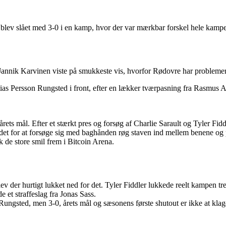
blev slået med 3-0 i en kamp, hvor der var mærkbar forskel hele kampe
Jannik Karvinen viste på smukkeste vis, hvorfor Rødovre har problemer
tias Persson Rungsted i front, efter en lækker tværpasning fra Rasmus A
ts mål. Efter et stærkt pres og forsøg af Charlie Sarault og Tyler Fiddl
stedet for at forsøge sig med baghånden røg staven ind mellem benene 
 de store smil frem i Bitcoin Arena.
v der hurtigt lukket ned for det. Tyler Fiddler lukkede reelt kampen tre 
e et straffeslag fra Jonas Sass.
a Rungsted, men 3-0, årets mål og sæsonens første shutout er ikke at 