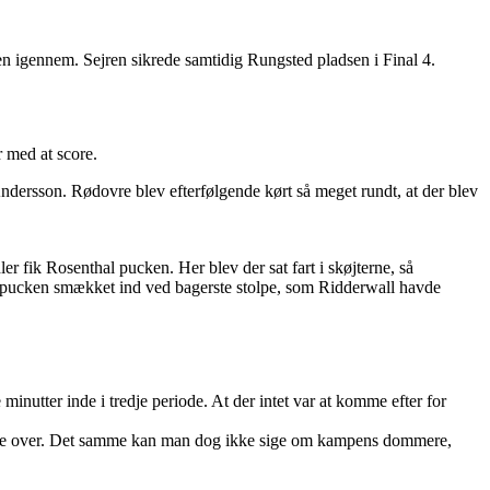
n igennem. Sejren sikrede samtidig Rungsted pladsen i Final 4.
 med at score.
ndersson. Rødovre blev efterfølgende kørt så meget rundt, at der blev
er fik Rosenthal pucken. Her blev der sat fart i skøjterne, så
og pucken smækket ind ved bagerste stolpe, som Ridderwall havde
minutter inde i tredje periode. At der intet var at komme efter for
klage over. Det samme kan man dog ikke sige om kampens dommere,