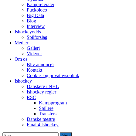
Kampreferater
Puckoloco
Big Data
Blog
Interview
Ishockeyodds
Spilforslag
Medier
Galleri
Videoer
Om os
Bliv annoncør
Kontakt
Cookie- og privatlivspolitik
Ishockey
Danskere i NHL
Ishockey regler
RSC
Kampprogram
Spillere
Transfers
Danske mestre
Final 4 Ishockey
Søg