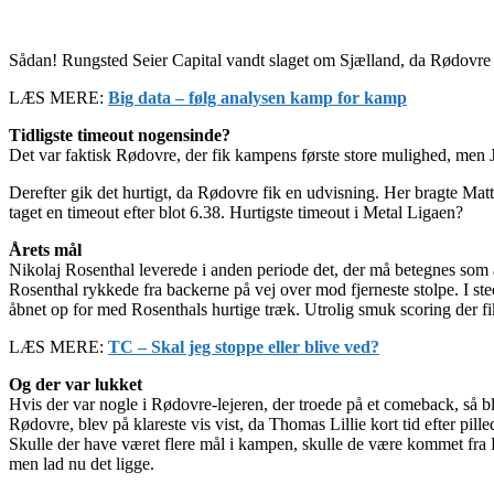
Sådan! Rungsted Seier Capital vandt slaget om Sjælland, da Rødovre 
LÆS MERE:
Big data – følg analysen kamp for kamp
Tidligste timeout nogensinde?
Det var faktisk Rødovre, der fik kampens første store mulighed, men 
Derefter gik det hurtigt, da Rødovre fik en udvisning. Her bragte Mat
taget en timeout efter blot 6.38. Hurtigste timeout i Metal Ligaen?
Årets mål
Nikolaj Rosenthal leverede i anden periode det, der må betegnes som åre
Rosenthal rykkede fra backerne på vej over mod fjerneste stolpe. I 
åbnet op for med Rosenthals hurtige træk. Utrolig smuk scoring der fik
LÆS MERE:
TC – Skal jeg stoppe eller blive ved?
Og der var lukket
Hvis der var nogle i Rødovre-lejeren, der troede på et comeback, så ble
Rødovre, blev på klareste vis vist, da Thomas Lillie kort tid efter pilled
Skulle der have været flere mål i kampen, skulle de være kommet fr
men lad nu det ligge.