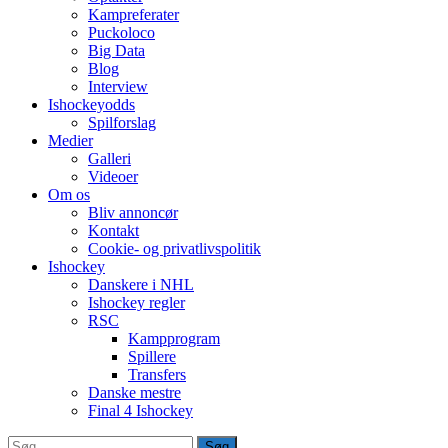
Kampreferater
Puckoloco
Big Data
Blog
Interview
Ishockeyodds
Spilforslag
Medier
Galleri
Videoer
Om os
Bliv annoncør
Kontakt
Cookie- og privatlivspolitik
Ishockey
Danskere i NHL
Ishockey regler
RSC
Kampprogram
Spillere
Transfers
Danske mestre
Final 4 Ishockey
Søg