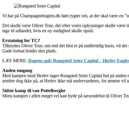
Vi har på Champagnebugten.dk hørt rygter om, at der skal være en ”ny
Det skulle være Oliver True, der efter vores oplysninger skulle være t
tage til udlandet, hvis en ny mulighed skulle opstå.
Erstatning for TC?
Tilknyttes Oliver True, om end det blot er på midlertidig basis, vil d
Gade fortsat holder den plads.
LÆS MERE:
Dagens spil: Rungsted Seier Capital – Herlev Eagle
Anden omgang
Med kampen mod Herlev tager Rungsted Seier Capital hul på anden rund
ændrer dog ikke på, at Herlev ikke må undervurderes, for ørnene vil 
Sidste kamp til van Pottelberghe
Mens kampen i aften meget vel kan byde på sæsondebut til Oliver True,