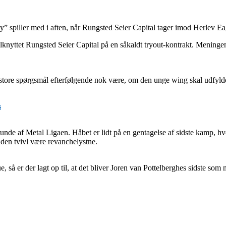
” spiller med i aften, når Rungsted Seier Capital tager imod Herlev Ea
ilknyttet Rungsted Seier Capital på en såkaldt tryout-kontrakt. Meninge
et store spørgsmål efterfølgende nok være, om den unge wing skal udfylde
s
e af Metal Ligaen. Håbet er lidt på en gentagelse af sidste kamp, hvor
uden tvivl være revanchelystne.
 så er der lagt op til, at det bliver Joren van Pottelberghes sidste so