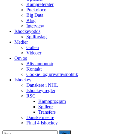
Kampreferater
Puckoloco
Big Data
Blog
Interview
Ishockeyodds
Spilforslag
Medier
Galleri
Videoer
Om os
Bliv annoncør
Kontakt
Cookie- og privatlivspolitik
Ishockey
Danskere i NHL
Ishockey regler
RSC
Kampprogram
Spillere
Transfers
Danske mestre
Final 4 Ishockey
Søg