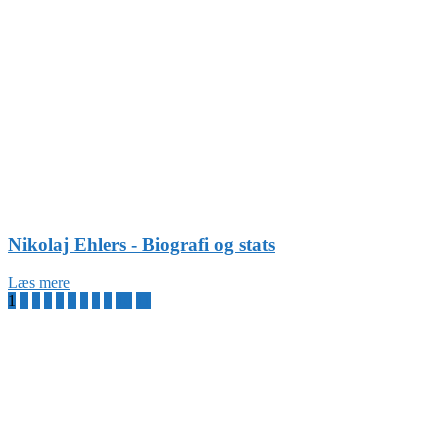
Nikolaj Ehlers - Biografi og stats
Læs mere
1
2
3
4
5
6
7
8
9
10
11