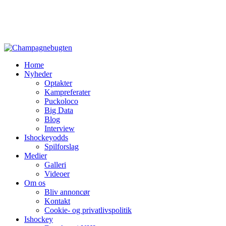
Home
Nyheder
Optakter
Kampreferater
Puckoloco
Big Data
Blog
Interview
Ishockeyodds
Spilforslag
Medier
Galleri
Videoer
Om os
Bliv annoncør
Kontakt
Cookie- og privatlivspolitik
Ishockey