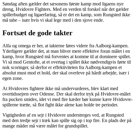
Søndag aften gælder det sæsonens første kamp mod ligaens nye
dreng, Hvidovre Fighters. Med en verden til forskel når det gælder
spillerbudget og ligaerfaring, så er det en kamp, som Rungsted ikke
må tabe – især hvis vi skal lege med i den sjove ende.
Fortsæt de gode takter
Alfa og omega er her, at takterne føres videre fra Aalborg-kampen.
Yderligere gælder det, at man bliver mere effektive foran målet i en
kamp, hvor Rungsted må forventes at komme til at dominere spillet.
Vi så mod Gentofte, at et overtag i spillet ikke nødvendigvis førte til
nok scoringer, så derfor er effektiviteten fra Aalborg-kampen et
absolut must mod et hold, der skal overleve på hårdt arbejde, især i
egen zone.
At Hvidovres fightere ikke må undervurderes, blev klart med
overtidssejren over Odense. Der skal derfor tryk på Hvidovre-målet
fra pucken smides, idet vi med fire kæder bør kunne kære Hvidovre-
spillerne trætte, så flot fight ikke alene kan holde tre perioder.
Vigtigheden af en sejr i Hvidovre understreges ved, at Rungsted
med den tredje sejr i træk kan spille sig op i top fire. En plads der på
mange måder må være målet for grundspillet.