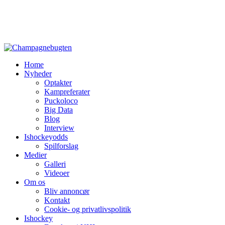
Home
Nyheder
Optakter
Kampreferater
Puckoloco
Big Data
Blog
Interview
Ishockeyodds
Spilforslag
Medier
Galleri
Videoer
Om os
Bliv annoncør
Kontakt
Cookie- og privatlivspolitik
Ishockey