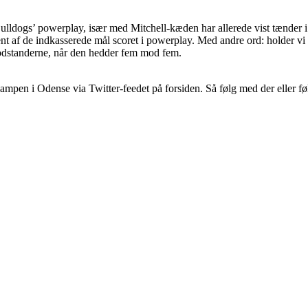
Bulldogs’ powerplay, især med Mitchell-kæden har allerede vist tænder i 
ent af de indkasserede mål scoret i powerplay. Med andre ord: holder v
modstanderne, når den hedder fem mod fem.
pen i Odense via Twitter-feedet på forsiden. Så følg med der eller fø