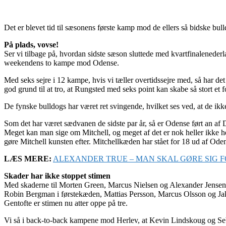
Det er blevet tid til sæsonens første kamp mod de ellers så bidske bu
På plads, vovse!
Ser vi tilbage på, hvordan sidste sæson sluttede med kvartfinalenederlag
weekendens to kampe mod Odense.
Med seks sejre i 12 kampe, hvis vi tæller overtidssejre med, så har de
god grund til at tro, at Rungsted med seks point kan skabe så stort et f
De fynske bulldogs har været ret svingende, hvilket ses ved, at de ikk
Som det har været sædvanen de sidste par år, så er Odense ført an a
Meget kan man sige om Mitchell, og meget af det er nok heller ikke he
gøre Mitchell kunsten efter. Mitchellkæden har stået for 18 ud af Oden
LÆS MERE:
ALEXANDER TRUE – MAN SKAL GØRE SIG FO
Skader har ikke stoppet stimen
Med skaderne til Morten Green, Marcus Nielsen og Alexander Jensen e
Robin Bergman i førstekæden, Mattias Persson, Marcus Olsson og Jak
Gentofte er stimen nu atter oppe på tre.
Vi så i back-to-back kampene mod Herlev, at Kevin Lindskoug og Seba