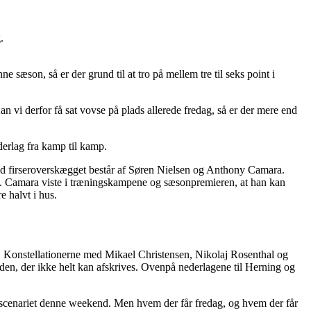
.
e sæson, så er der grund til at tro på mellem tre til seks point i
n vi derfor få sat vovse på plads allerede fredag, så er der mere end
derlag fra kamp til kamp.
med firseroverskægget består af Søren Nielsen og Anthony Camara.
isen. Camara viste i træningskampene og sæsonpremieren, at han kan
e halvt i hus.
n. Konstellationerne med Mikael Christensen, Nikolaj Rosenthal og
n, der ikke helt kan afskrives. Ovenpå nederlagene til Herning og
 scenariet denne weekend. Men hvem der får fredag, og hvem der får