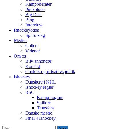
Kampreferater
Puckoloco
Big Data
Blog
Interview
Ishockeyodds
Spilforslag
Medier
Galleri
Videoer
Om os
Bliv annoncør
Kontakt
Cookie- og privatlivspolitik
Ishockey
Danskere i NHL
Ishockey regler
RSC
Kampprogram
Spillere
Transfers
Danske mestre
Final 4 Ishockey
Søg