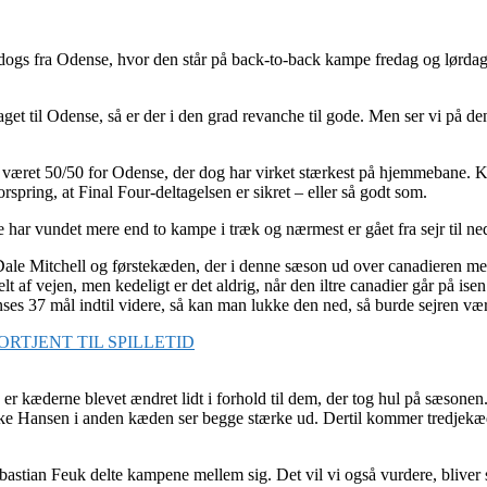
lldogs fra Odense, hvor den står på back-to-back kampe fredag og lørdag
et til Odense, så er der i den grad revanche til gode. Men ser vi på denn
t været 50/50 for Odense, der dog har virket stærkest på hjemmebane. Ka
orspring, at Final Four-deltagelsen er sikret – eller så godt som.
e har vundet mere end to kampe i træk og nærmest er gået fra sejr til ne
f Dale Mitchell og førstekæden, der i denne sæson ud over canadieren 
lt af vejen, men kedeligt er det aldrig, når den iltre canadier går på 
ses 37 mål indtil videre, så kan man lukke den ned, så burde sejren vær
RTJENT TIL SPILLETID
r kæderne blevet ændret lidt i forhold til dem, der tog hul på sæsone
e Hansen i anden kæden ser begge stærke ud. Dertil kommer tredjekæde
stian Feuk delte kampene mellem sig. Det vil vi også vurdere, bliver