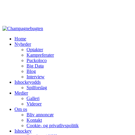
Home
Nyheder
Optakter
Kampreferater
Puckoloco
Big Data
Blog
Interview
Ishockeyodds
Spilforslag
Medier
Galleri
Videoer
Om os
Bliv annoncør
Kontakt
Cookie- og privatlivspolitik
Ishockey