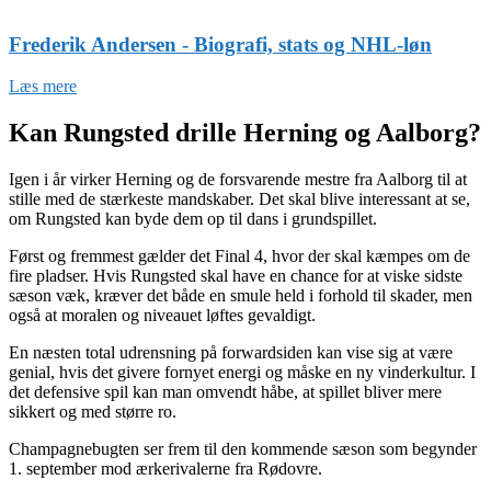
Frederik Andersen - Biografi, stats og NHL-løn
Læs mere
Kan Rungsted drille Herning og Aalborg?
Igen i år virker Herning og de forsvarende mestre fra Aalborg til at
stille med de stærkeste mandskaber. Det skal blive interessant at se,
om Rungsted kan byde dem op til dans i grundspillet.
Først og fremmest gælder det Final 4, hvor der skal kæmpes om de
fire pladser. Hvis Rungsted skal have en chance for at viske sidste
sæson væk, kræver det både en smule held i forhold til skader, men
også at moralen og niveauet løftes gevaldigt.
En næsten total udrensning på forwardsiden kan vise sig at være
genial, hvis det givere fornyet energi og måske en ny vinderkultur. I
det defensive spil kan man omvendt håbe, at spillet bliver mere
sikkert og med større ro.
Champagnebugten ser frem til den kommende sæson som begynder
1. september mod ærkerivalerne fra Rødovre.