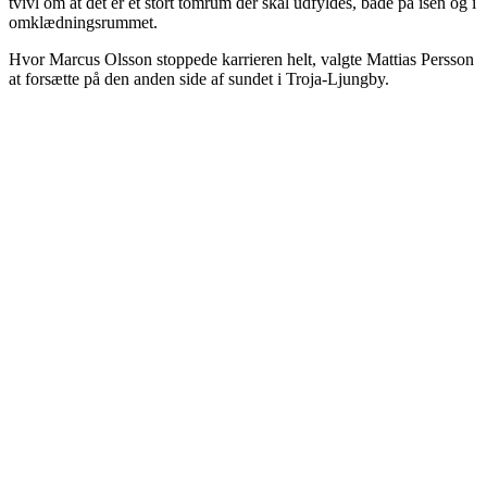
tvivl om at det er et stort tomrum der skal udfyldes, både på isen og i
omklædningsrummet.
Hvor Marcus Olsson stoppede karrieren helt, valgte Mattias Persson
at forsætte på den anden side af sundet i Troja-Ljungby.