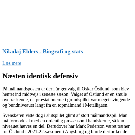
Nikolaj Ehlers - Biografi og stats
Læs mere
Næsten identisk defensiv
På målmandsposten er der i år genvalg til Oskar Östlund, som blev
hentet ind midtvejs i seneste sæson. Valget af Östlund er en smule
overraskende, da præstationerne i grundspillet var meget svingende
og bundniveauet langt fra en topmålmand i Metalligaen.
Svenskeren viste dog i slutspillet glimt af stort målmandsspil. Man
må formode at med en ordentlig pre-season i handskerne, så kan
niveauet hæves en del. Derudover har Mark Pederson været træner
for Östlund i 2021-22-sæsonen i Augsburg og burde derfor kende