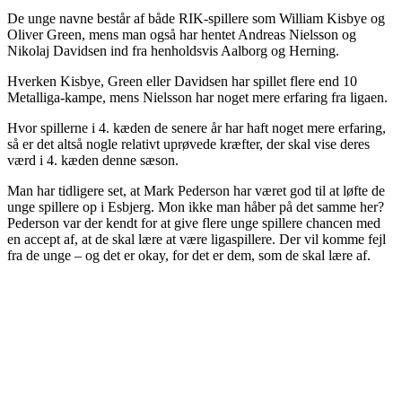
De unge navne består af både RIK-spillere som William Kisbye og
Oliver Green, mens man også har hentet Andreas Nielsson og
Nikolaj Davidsen ind fra henholdsvis Aalborg og Herning.
Hverken Kisbye, Green eller Davidsen har spillet flere end 10
Metalliga-kampe, mens Nielsson har noget mere erfaring fra ligaen.
Hvor spillerne i 4. kæden de senere år har haft noget mere erfaring,
så er det altså nogle relativt uprøvede kræfter, der skal vise deres
værd i 4. kæden denne sæson.
Man har tidligere set, at Mark Pederson har været god til at løfte de
unge spillere op i Esbjerg. Mon ikke man håber på det samme her?
Pederson var der kendt for at give flere unge spillere chancen med
en accept af, at de skal lære at være ligaspillere. Der vil komme fejl
fra de unge – og det er okay, for det er dem, som de skal lære af.