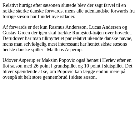
Relativt hurtigt efter sæsonen sluttede blev der sagt farvel til en
række stærke danske forwards, mens alle udenlandske forwards fra
forrige sæson har fundet nye isflader.
Af forwards er det kun Rasmus Andersson, Lucas Andersen og
Gustav Green der igen skal trække Rungsted-trøjen over hovedet.
Derudover har man tilknyttet et par relativt ukendte danske navne,
mens man selvfølgelig mest interessant har hentet sidste sæsons
bedste danske spiller i Matthias Asperup.
Udover Asperup er Maksim Popovic også hentet i Herlev efter en
flot sæson med 26 point i grundspillet og 10 point i slutspillet. Det
bliver spændende at se, om Popovic kan lægge endnu mere på
ovenpå sit helt store gennembrud i sidste sæson.