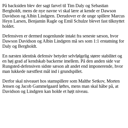
På backsiden blev der sagt farvel til Tim Daly og Sebastian
Bergholdt, mens de nye navne vi skal lære at kende er Dawson
Davidson og Albin Lindgren. Derudover er de unge spillere Marcus
Heyn Larsen, Benjamin Ragle og Emil Schulze blevet fast tilknyttet
holdet.
Defensiven er dermed nogenlunde intakt fra seneste sæson, hvor
Dawson Davidson og Albin Lindgren må ses som 1:1 erstatning for
Daly og Bergholdt.
En næsten identisk defensiv betyder selvfølgelig større stabilitet og
en høj grad af kendskab backerne imellem. På den anden side var
Rungsted-defensiven sidste sæson alt andet end imponerende, hvor
man lukkede næstflest mål ind i grundspillet.
Derfor skal niveauet hos stamspillere som Malthe Setkov, Morten
Jensen og Jacob Gammelgaard løftes, mens man skal håbe på, at
Davidson og Lindgren kan holde et højt niveau.