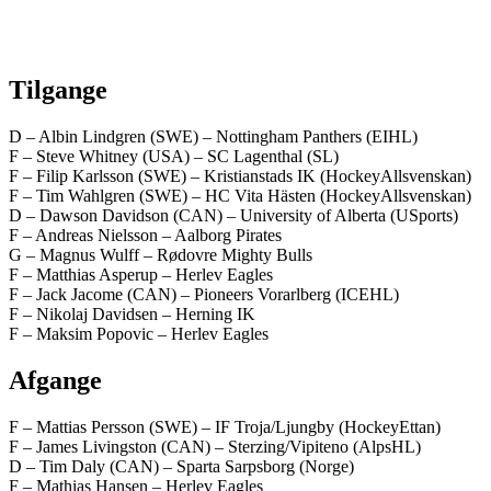
Tilgange
D – Albin Lindgren (SWE) – Nottingham Panthers (EIHL)
F – Steve Whitney (USA) – SC Lagenthal (SL)
F – Filip Karlsson (SWE) – Kristianstads IK (HockeyAllsvenskan)
F – Tim Wahlgren (SWE) – HC Vita Hästen (HockeyAllsvenskan)
D – Dawson Davidson (CAN) – University of Alberta (USports)
F – Andreas Nielsson – Aalborg Pirates
G – Magnus Wulff – Rødovre Mighty Bulls
F – Matthias Asperup – Herlev Eagles
F – Jack Jacome (CAN) – Pioneers Vorarlberg (ICEHL)
F – Nikolaj Davidsen – Herning IK
F – Maksim Popovic – Herlev Eagles
Afgange
F – Mattias Persson (SWE) – IF Troja/Ljungby (HockeyEttan)
F – James Livingston (CAN) – Sterzing/Vipiteno (AlpsHL)
D – Tim Daly (CAN) – Sparta Sarpsborg (Norge)
F – Mathias Hansen – Herlev Eagles