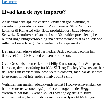
Læs mere
Hvad kan de nye imports?
Af udenlandske spillere er der tilknyttet en god blanding af
svenskere og nordamerikanere. Amerikanske Steve Whitney
kommer til Rungsted efter flotte produktioner i både Norge og
Schweiz. Derudover er han med sine 32 år alderspræsident på et
relativt ungt Rungsted-hold og må derfor formodes at få en ledende
rolle med sin erfaring. En potentiel ny kaptajn måske?
Det andet canadiske islæt i år hedder Jack Jacome. Jacome har
tilbragt et år i ICEHL med en pæn produktion.
Over Øresundsbroen er kommet Filip Karlsson og Tim Wahlgren.
Karlsson, der har erfaring fra både SHL og HockeyAllsvenskan, har
tidligere i sin karriere ikke produceret voldsomt, men har de seneste
to sæsoner ligget lige under et halvt point i snit.
Wahlgren har næsten udelukkende spillet i HockeyAllsvenskan og
har de seneste sæsoner også produceret nogenlunde. Begge
svenskere har udelukkende spillet i Sverige og det skal blive
interessant at se, hvordan deres meritter overføres til Metalligaen.