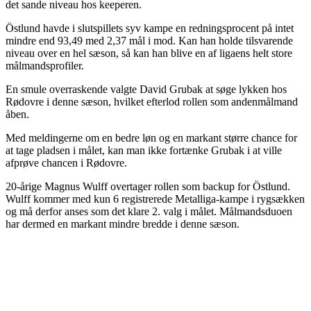
det sande niveau hos keeperen.
Östlund havde i slutspillets syv kampe en redningsprocent på intet
mindre end 93,49 med 2,37 mål i mod. Kan han holde tilsvarende
niveau over en hel sæson, så kan han blive en af ligaens helt store
målmandsprofiler.
En smule overraskende valgte David Grubak at søge lykken hos
Rødovre i denne sæson, hvilket efterlod rollen som andenmålmand
åben.
Med meldingerne om en bedre løn og en markant større chance for
at tage pladsen i målet, kan man ikke fortænke Grubak i at ville
afprøve chancen i Rødovre.
20-årige Magnus Wulff overtager rollen som backup for Östlund.
Wulff kommer med kun 6 registrerede Metalliga-kampe i rygsækken
og må derfor anses som det klare 2. valg i målet. Målmandsduoen
har dermed en markant mindre bredde i denne sæson.