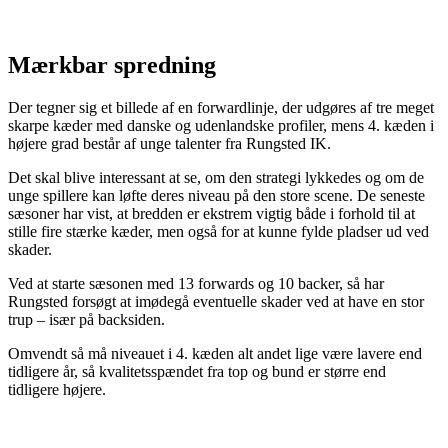
Mærkbar spredning
Der tegner sig et billede af en forwardlinje, der udgøres af tre meget
skarpe kæder med danske og udenlandske profiler, mens 4. kæden i
højere grad består af unge talenter fra Rungsted IK.
Det skal blive interessant at se, om den strategi lykkedes og om de
unge spillere kan løfte deres niveau på den store scene. De seneste
sæsoner har vist, at bredden er ekstrem vigtig både i forhold til at
stille fire stærke kæder, men også for at kunne fylde pladser ud ved
skader.
Ved at starte sæsonen med 13 forwards og 10 backer, så har
Rungsted forsøgt at imødegå eventuelle skader ved at have en stor
trup – især på backsiden.
Omvendt så må niveauet i 4. kæden alt andet lige være lavere end
tidligere år, så kvalitetsspændet fra top og bund er større end
tidligere højere.