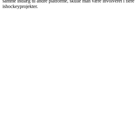
samme indlæg til andre platforme, skulle man være involveret i flere
ishockeyprojekter.