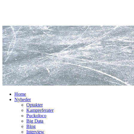
Home
Nyheder
Optakter
Kampreferater
Puckoloco
Big Data
Blog
Interview