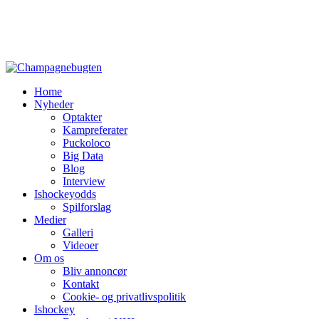
Home
Nyheder
Optakter
Kampreferater
Puckoloco
Big Data
Blog
Interview
Ishockeyodds
Spilforslag
Medier
Galleri
Videoer
Om os
Bliv annoncør
Kontakt
Cookie- og privatlivspolitik
Ishockey