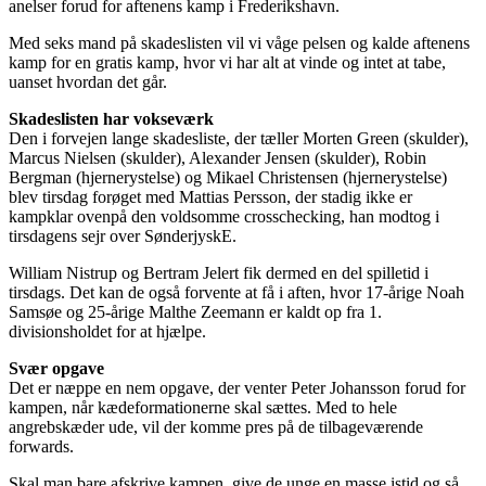
anelser forud for aftenens kamp i Frederikshavn.
Med seks mand på skadeslisten vil vi våge pelsen og kalde aftenens
kamp for en gratis kamp, hvor vi har alt at vinde og intet at tabe,
uanset hvordan det går.
Skadeslisten har vokseværk
Den i forvejen lange skadesliste, der tæller Morten Green (skulder),
Marcus Nielsen (skulder), Alexander Jensen (skulder), Robin
Bergman (hjernerystelse) og Mikael Christensen (hjernerystelse)
blev tirsdag forøget med Mattias Persson, der stadig ikke er
kampklar ovenpå den voldsomme crosschecking, han modtog i
tirsdagens sejr over SønderjyskE.
William Nistrup og Bertram Jelert fik dermed en del spilletid i
tirsdags. Det kan de også forvente at få i aften, hvor 17-årige Noah
Samsøe og 25-årige Malthe Zeemann er kaldt op fra 1.
divisionsholdet for at hjælpe.
Svær opgave
Det er næppe en nem opgave, der venter Peter Johansson forud for
kampen, når kædeformationerne skal sættes. Med to hele
angrebskæder ude, vil der komme pres på de tilbageværende
forwards.
Skal man bare afskrive kampen, give de unge en masse istid og så