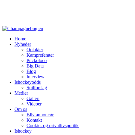
Home
Nyheder
Optakter
Kampreferater
Puckoloco
Big Data
Blog
Interview
Ishockeyodds
Spilforslag
Medier
Galleri
Videoer
Om os
Bliv annoncør
Kontakt
Cookie- og privatlivspolitik
Ishockey