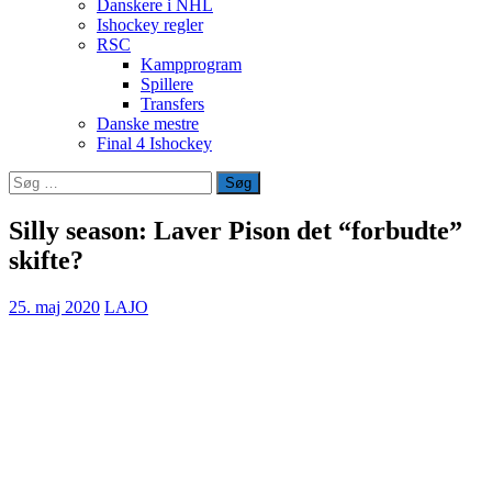
Danskere i NHL
Ishockey regler
RSC
Kampprogram
Spillere
Transfers
Danske mestre
Final 4 Ishockey
Søg
efter:
Silly season: Laver Pison det “forbudte”
skifte?
25. maj 2020
LAJO