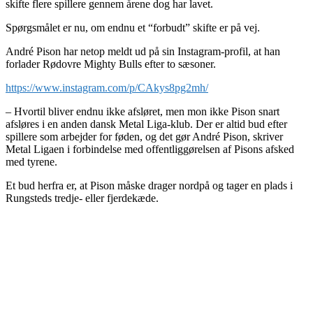
skifte flere spillere gennem årene dog har lavet.
Spørgsmålet er nu, om endnu et “forbudt” skifte er på vej.
André Pison har netop meldt ud på sin Instagram-profil, at han
forlader Rødovre Mighty Bulls efter to sæsoner.
https://www.instagram.com/p/CAkys8pg2mh/
– Hvortil bliver endnu ikke afsløret, men mon ikke Pison snart
afsløres i en anden dansk Metal Liga-klub. Der er altid bud efter
spillere som arbejder for føden, og det gør André Pison, skriver
Metal Ligaen i forbindelse med offentliggørelsen af Pisons afsked
med tyrene.
Et bud herfra er, at Pison måske drager nordpå og tager en plads i
Rungsteds tredje- eller fjerdekæde.