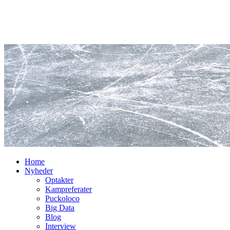
Home
Nyheder
Optakter
Kampreferater
Puckoloco
Big Data
Blog
Interview