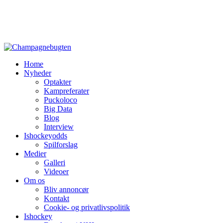
Home
Nyheder
Optakter
Kampreferater
Puckoloco
Big Data
Blog
Interview
Ishockeyodds
Spilforslag
Medier
Galleri
Videoer
Om os
Bliv annoncør
Kontakt
Cookie- og privatlivspolitik
Ishockey