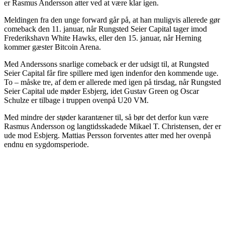
er Rasmus Andersson atter ved at være klar igen.
Meldingen fra den unge forward går på, at han muligvis allerede gør
comeback den 11. januar, når Rungsted Seier Capital tager imod
Frederikshavn White Hawks, eller den 15. januar, når Herning
kommer gæster Bitcoin Arena.
Med Anderssons snarlige comeback er der udsigt til, at Rungsted
Seier Capital får fire spillere med igen indenfor den kommende uge.
To – måske tre, af dem er allerede med igen på tirsdag, når Rungsted
Seier Capital ude møder Esbjerg, idet Gustav Green og Oscar
Schulze er tilbage i truppen ovenpå U20 VM.
Med mindre der støder karantæner til, så bør det derfor kun være
Rasmus Andersson og langtidsskadede Mikael T. Christensen, der er
ude mod Esbjerg. Mattias Persson forventes atter med her ovenpå
endnu en sygdomsperiode.