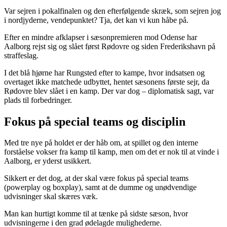
Var sejren i pokalfinalen og den efterfølgende skræk, som sejren jog
i nordjyderne, vendepunktet? Tja, det kan vi kun håbe på.
Efter en mindre afklapser i sæsonpremieren mod Odense har
Aalborg rejst sig og slået først Rødovre og siden Frederikshavn på
straffeslag.
I det blå hjørne har Rungsted efter to kampe, hvor indsatsen og
overtaget ikke matchede udbyttet, hentet sæsonens første sejr, da
Rødovre blev slået i en kamp. Der var dog – diplomatisk sagt, var
plads til forbedringer.
Fokus på special teams og disciplin
Med tre nye på holdet er der håb om, at spillet og den interne
forståelse vokser fra kamp til kamp, men om det er nok til at vinde i
Aalborg, er yderst usikkert.
Sikkert er det dog, at der skal være fokus på special teams
(powerplay og boxplay), samt at de dumme og unødvendige
udvisninger skal skæres væk.
Man kan hurtigt komme til at tænke på sidste sæson, hvor
udvisningerne i den grad ødelagde mulighederne.