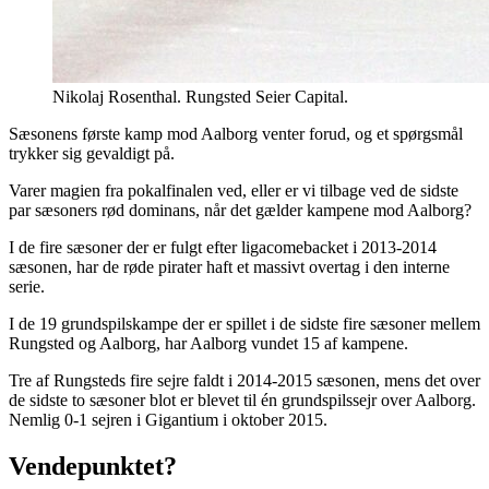
Nikolaj Rosenthal. Rungsted Seier Capital.
Sæsonens første kamp mod Aalborg venter forud, og et spørgsmål
trykker sig gevaldigt på.
Varer magien fra pokalfinalen ved, eller er vi tilbage ved de sidste
par sæsoners rød dominans, når det gælder kampene mod Aalborg?
I de fire sæsoner der er fulgt efter ligacomebacket i 2013-2014
sæsonen, har de røde pirater haft et massivt overtag i den interne
serie.
I de 19 grundspilskampe der er spillet i de sidste fire sæsoner mellem
Rungsted og Aalborg, har Aalborg vundet 15 af kampene.
Tre af Rungsteds fire sejre faldt i 2014-2015 sæsonen, mens det over
de sidste to sæsoner blot er blevet til én grundspilssejr over Aalborg.
Nemlig 0-1 sejren i Gigantium i oktober 2015.
Vendepunktet?