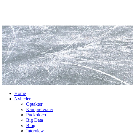
Home
Nyheder
Optakter
Kampreferater
Puckoloco
Big Data
Blog
Interview