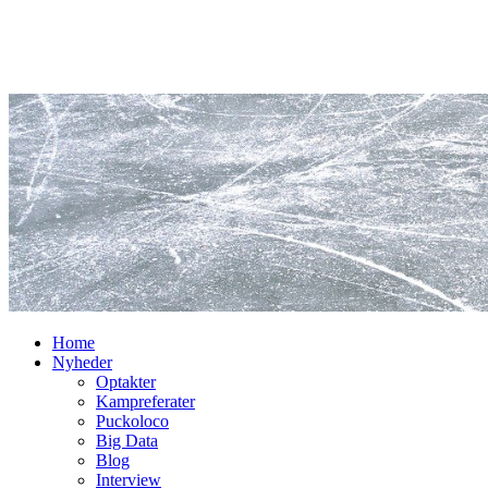
Home
Nyheder
Optakter
Kampreferater
Puckoloco
Big Data
Blog
Interview