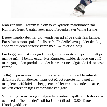
Man kan ikke ligefrem tale om to velkørende mandskaber, når
Rungsted Seier Capital tager imod Frederikshavn White Hawks.
Begge mandskaber har blot vundet en ud af de sidste fem kampe.
For sidste sæsons pokalfinalister fra Frederikshavn gælder det dog,
at de vandt deres seneste kamp med 3-2 over Aalborg.
For begge mandskaber gælder det, at de seneste kampe har budt på
mange mål – i begge ender. For Rungsted gælder det dog om at få
mere gang i den produktion, der har været nedadgående i de seneste
kampe.
Tidligere på sæsonen har offensiven været prioriteret fremfor de
defensive forpligtigelser, mens det på det seneste har været en
manglende effektivitet i begge ender. Her er det spændende at se,
hvilken effekt en uges kamppause kan gøre.
Vi tror dog på mål – og en afgørelse i ordinær spilletid. Derfor er vi
ude med et ”bet builder” spil fra Unibet til odds 3.80. Dagens
ishockeyodds er: