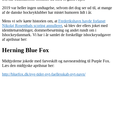
2019 var heller ingen undtagelse, selvom det dog ser ud til, at mange
af de danske hockeyklubber har mistet humoren lidt i år.
Mens vi selv kørte historien om, at
Frederikshavn havde forlangt
Nikolaj Rosenthals scoring annulleret
, så blev der ellers joket med
identitetsændringer, dommerbesætning og andet rundt om i
Ishockeydanmark. Vi har i år samlet de forskellige ishockeyudgaver
af aprilsnar her:
Herning Blue Fox
Midtjyderne jokede med farveskift og navneændring til Purple Fox.
Læs den midtjyske aprilsnar her:
http://bluefox.dk/nye-tider-nyt-faellesskab-nyt-navn/