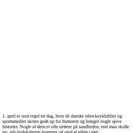
1. april er som regel en dag, hvor de danske ishockeyklubber og
sportsmedier skruer godt op for humoren og bringer nogle sjove
historier. Nogle af dem er ofte tættere på sandheden, end man skulle
tro, når budskaberne kommer ud med et glimt i øjet.