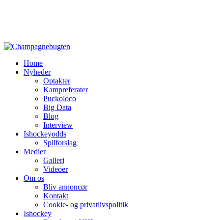
Home
Nyheder
Optakter
Kampreferater
Puckoloco
Big Data
Blog
Interview
Ishockeyodds
Spilforslag
Medier
Galleri
Videoer
Om os
Bliv annoncør
Kontakt
Cookie- og privatlivspolitik
Ishockey