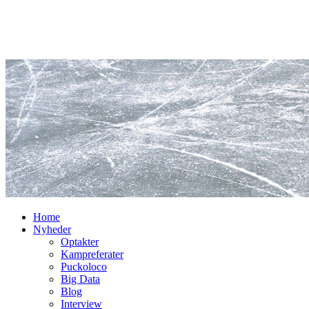
Home
Nyheder
Optakter
Kampreferater
Puckoloco
Big Data
Blog
Interview