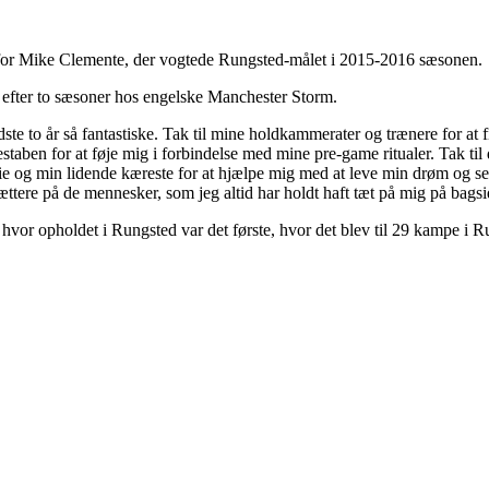
en for Mike Clemente, der vogtede Rungsted-målet i 2015-2016 sæsonen.
 efter to sæsoner hos engelske Manchester Storm.
e sidste to år så fantastiske. Tak til mine holdkammerater og trænere for a
staben for at føje mig i forbindelse med mine pre-game ritualer. Tak ti
 og min lidende kæreste for at hjælpe mig med at leve min drøm og se mine
tættere på de mennesker, som jeg altid har holdt haft tæt på mig på bag
, hvor opholdet i Rungsted var det første, hvor det blev til 29 kampe i 