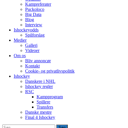
Kampreferater
Puckoloco
Big Data
Blog
Interview
Ishockeyodds
Spilforslag
Medier
Galleri
Videoer
Om os
Bliv annoncør
Kontakt
Cookie- og privatlivspolitik
Ishockey
Danskere i NHL
Ishockey regler
RSC
Kampprogram
Spillere
Transfers
Danske mestre
Final 4 Ishockey
Søg