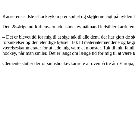
Karrierens sidste ishockeykamp er spillet og skøjterne lagt på hyld
Den 28-årige nu forhenværende ishockeymålmand indstiller karrieren
– Det er blevet tid for mig til at sige tak til alle dem, der har gjort d
forsinkelser og den elendige kørsel. Tak til materialemændene og læge
værelseskammerater for at lade mig være et monster. Tak til min familie
hockey, når man smiler. Det er langt om længe tid for mig til at være 
Clemente slutter derfor sin ishockeykarriere af ovenpå tre år i Europa