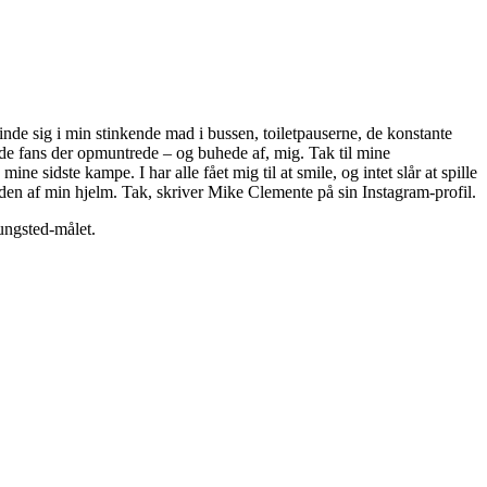
t finde sig i min stinkende mad i bussen, toiletpauserne, de konstante
l de fans der opmuntrede – og buhede af, mig. Tak til mine
 sidste kampe. I har alle fået mig til at smile, og intet slår at spille
siden af min hjelm. Tak, skriver Mike Clemente på sin Instagram-profil.
Rungsted-målet.