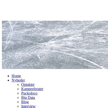
Home
Nyheder
Optakter
Kampreferater
Puckoloco
Big Data
Blog
Interview