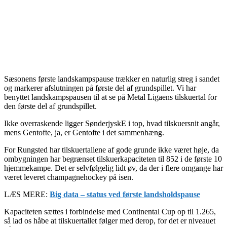
Sæsonens første landskampspause trækker en naturlig streg i sandet
og markerer afslutningen på første del af grundspillet. Vi har
benyttet landskampspausen til at se på Metal Ligaens tilskuertal for
den første del af grundspillet.
Ikke overraskende ligger SønderjyskE i top, hvad tilskuersnit angår,
mens Gentofte, ja, er Gentofte i det sammenhæng.
For Rungsted har tilskuertallene af gode grunde ikke været høje, da
ombygningen har begrænset tilskuerkapaciteten til 852 i de første 10
hjemmekampe. Det er selvfølgelig lidt øv, da der i flere omgange har
været leveret champagnehockey på isen.
LÆS MERE:
Big data – status ved første landsholdspause
Kapaciteten sættes i forbindelse med Continental Cup op til 1.265,
så lad os håbe at tilskuertallet følger med derop, for det er niveauet