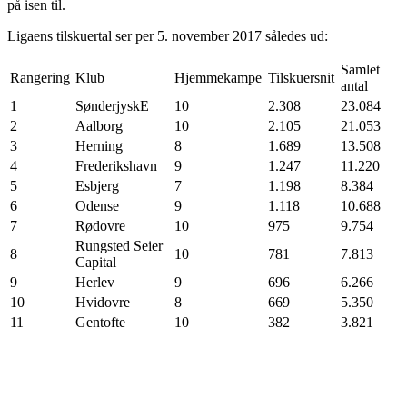
på isen til.
Ligaens tilskuertal ser per 5. november 2017 således ud:
Samlet
Rangering
Klub
Hjemmekampe
Tilskuersnit
antal
1
SønderjyskE
10
2.308
23.084
2
Aalborg
10
2.105
21.053
3
Herning
8
1.689
13.508
4
Frederikshavn
9
1.247
11.220
5
Esbjerg
7
1.198
8.384
6
Odense
9
1.118
10.688
7
Rødovre
10
975
9.754
Rungsted Seier
8
10
781
7.813
Capital
9
Herlev
9
696
6.266
10
Hvidovre
8
669
5.350
11
Gentofte
10
382
3.821