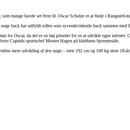
 som mange havde set frem til. Oscar Schulze er at finde i Rungsted-tr
n unge back har udfyldt rollen som syvende/ottende back sammen med B
lan for Oscar, da det er en høj prioritet for os at udvikle egne talenter.
ed Seier Capitals sportschef Morten Hagen på klubbens hjemmeside.
 endnu mere udvikling af den unge – men 192 cm og 100 kg store 18-år