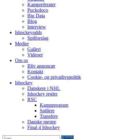
Kampreferater
Puckoloco
Big Data
Blog
Interview
Ishockeyodds
Spilforslag
Medier
Galleri
Videoer
Om os
Bliv annoncør
Kontakt
Cookie- og privatlivspolitik
Ishockey
Danskere i NHL
Ishockey regler
RSC
Kampprogram
Spillere
Transfers
Danske mestre
Final 4 Ishockey
Søg