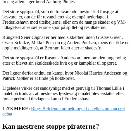
fredag aften tager imod Aalborg Pirates.
Det store spørgsmål, som de forsvarende mestre skal forsøge at
besvare, er, om de får revancheret sig ovenpå nederlaget i
Frederikshavn mod titelbejlerne, eller om de mange skader og VM-
udtagelser atter sætter sine spor på spillet og resultaterne.
Rungsted Seier Capital er her med sikkerhed uden Gustav Green,
Oscar Schulze, Mikkel Persson og Anders Poulsen, mens der ikke er
nogle meldinger på, at Bertram Jelert atter er skadesfri.
Det store spørgsmål er Rasmus Andersson, men om den unge wing
atter er blevet sin skulderskade kvit og er kampklar til opgøret.
Det ligner derfor endnu en kamp, hvor Nicolai Harries Andersen og
Patrick Møller er at finde på holdkortet.
Ligeledes virker det sandsynligt med et genvalg til Thomas Lillie i
målet på trods af, at mestrenes førstevalg i målet blev erstattet efter
første periode i tirsdagens kamp i Frederikshavn.
LÆS MERE:
Blog: Befriende udmeldinger i en ellers unuanceret
debat
Kan mestrene stoppe piraterne?