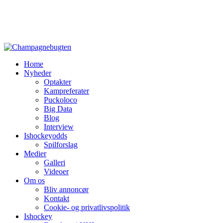
Home
Nyheder
Optakter
Kampreferater
Puckoloco
Big Data
Blog
Interview
Ishockeyodds
Spilforslag
Medier
Galleri
Videoer
Om os
Bliv annoncør
Kontakt
Cookie- og privatlivspolitik
Ishockey