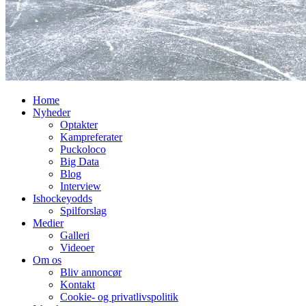
Home
Nyheder
Optakter
Kampreferater
Puckoloco
Big Data
Blog
Interview
Ishockeyodds
Spilforslag
Medier
Galleri
Videoer
Om os
Bliv annoncør
Kontakt
Cookie- og privatlivspolitik