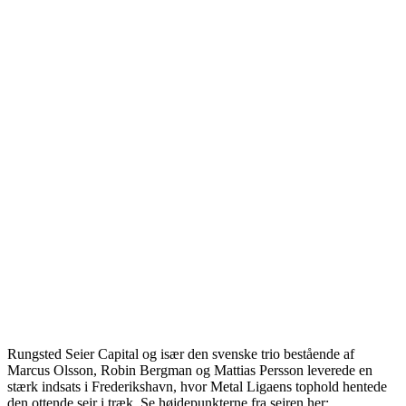
Rungsted Seier Capital og især den svenske trio bestående af
Marcus Olsson, Robin Bergman og Mattias Persson leverede en
stærk indsats i Frederikshavn, hvor Metal Ligaens tophold hentede
den ottende sejr i træk. Se højdepunkterne fra sejren her: