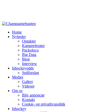
Home
Nyheder
Optakter
Kampreferater
Puckoloco
Big Data
Blog
Interview
Ishockeyodds
Spilforslag
Medier
Galleri
Videoer
Om os
Bliv annoncør
Kontakt
Cookie- og privatlivspolitik
Ishockey