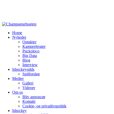
Home
Nyheder
Optakter
Kampreferater
Puckoloco
Big Data
Blog
Interview
Ishockeyodds
Spilforslag
Medier
Galleri
Videoer
Om os
Bliv annoncør
Kontakt
Cookie- og privatlivspolitik
Ishockey