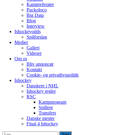
Kampreferater
Puckoloco
Big Data
Blog
Interview
Ishockeyodds
Spilforslag
Medier
Galleri
Videoer
Om os
Bliv annoncør
Kontakt
Cookie- og privatlivspolitik
Ishockey
Danskere i NHL
Ishockey regler
RSC
Kampprogram
Spillere
Transfers
Danske mestre
Final 4 Ishockey
Søg