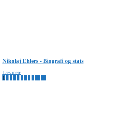
Nikolaj Ehlers - Biografi og stats
Læs mere
1
2
3
4
5
6
7
8
9
10
11