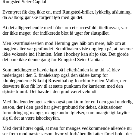
Rungsted Seier Capital.
Eventyret fik dog ikke en, med Rungsted-briller, lykkelig afslutning,
da Aalborg ganske fortjent løb med guldet.
At det alligevel endte med håbet om et succesfuldt titelforsvar, var
der ikke meget, der indikerede blot få uger før slutspillet.
Men kvartfinaleserien mod Herning gav håb om mere, håb om at
magien atter var genfundet. Semifinalen viste dog tegn på, at træerne
ikke voksede ind i himlen. Men i hockey kan alt jo ske. Det gjorde
det bare ikke denne gang for Rungsted Seier Capital.
Som meldingerne havde kørt på i efterhånden lang tid, så blev
nederlaget i den 5. finalekamp også den sidste kamp for
klublegenderne Nikolaj Rosenthal og Joachim Holten Møller, der
desværre ikke fik lov til at sætte punktum for karrieren med den
største triumf. Det havde i den grad været velundt.
Med finalenederlaget sættes også punktum for en i den grad underlig
sæson, der i den grad har givet grobund for debat, diskussioner,
forundring og mange, mange andre følelser, som unægteligt knytter
sig til det at være ishockeyfan.
Med dertil hører også, at man for manges vedkommende allerede nu
ser frem mod næste sæson, hvor vi forhåbentligt atter får et hold, der