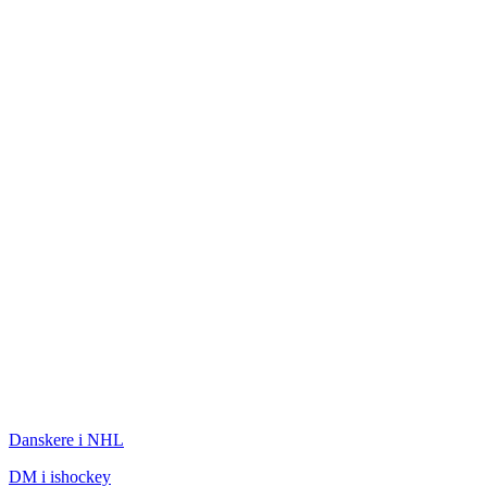
ISHOCKEY
Danskere i NHL
DM i ishockey