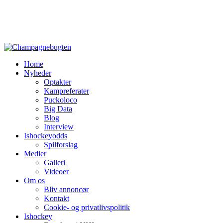
Home
Nyheder
Optakter
Kampreferater
Puckoloco
Big Data
Blog
Interview
Ishockeyodds
Spilforslag
Medier
Galleri
Videoer
Om os
Bliv annoncør
Kontakt
Cookie- og privatlivspolitik
Ishockey