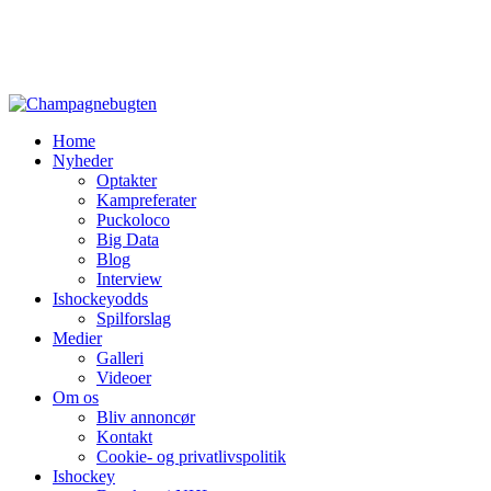
Home
Nyheder
Optakter
Kampreferater
Puckoloco
Big Data
Blog
Interview
Ishockeyodds
Spilforslag
Medier
Galleri
Videoer
Om os
Bliv annoncør
Kontakt
Cookie- og privatlivspolitik
Ishockey