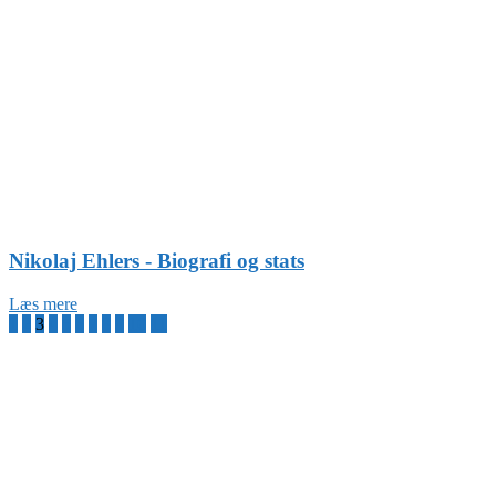
Nikolaj Ehlers - Biografi og stats
Læs mere
1
2
3
4
5
6
7
8
9
10
11