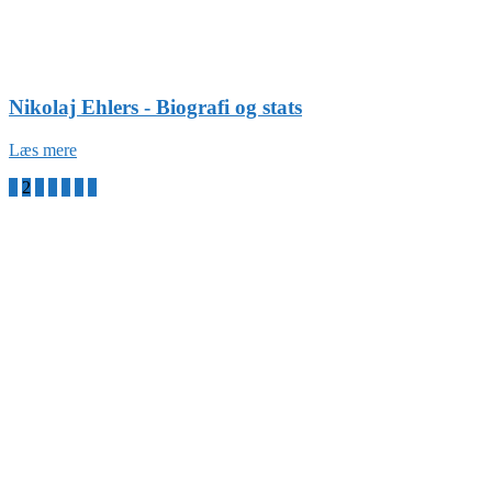
Nikolaj Ehlers - Biografi og stats
Læs mere
1
2
3
4
5
6
7