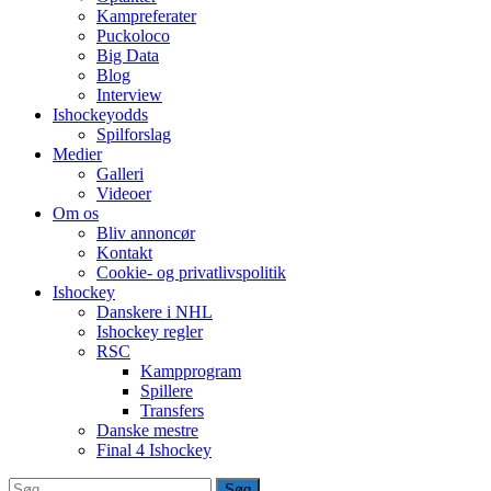
Kampreferater
Puckoloco
Big Data
Blog
Interview
Ishockeyodds
Spilforslag
Medier
Galleri
Videoer
Om os
Bliv annoncør
Kontakt
Cookie- og privatlivspolitik
Ishockey
Danskere i NHL
Ishockey regler
RSC
Kampprogram
Spillere
Transfers
Danske mestre
Final 4 Ishockey
Søg