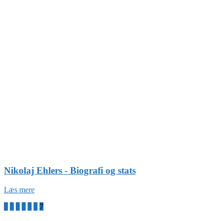
Nikolaj Ehlers - Biografi og stats
Læs mere
1
2
3
4
5
6
7