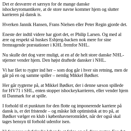
Det er desværre et særsyn for de mange danske
ishockeyromantikere, at de store navne kommer hjem og slutter
karrieren på dansk is.
Hverken Jannik Hansen, Frans Nielsen eller Peter Regin gjorde det.
Eneste der indtil videre har gjort det, er Philip Larsen. Og med al
ære og respekt så huskes Esbjerg-backen nok mere for sine
fremragende præstationer i KHL fremfor NHL.
Nu skulle det dog være muligt, at en af de helt store danske NHL-
stjerner vender hjem. Den højst draftede dansker i NHL.
Vi har fået to rygter ind her – som dog går i hver sin retning, men de
går på en og samme spiller – nemlig Mikkel Bødker.
Her går rygterne på, at Mikkel Bødker, der i denne sæson spillede
for HV71 i SHL, enten stopper ishockeykarrieren, eller vender hjem
til Danmark for at spille.
I forhold til et punktum for den flotte og imponerende karriere på
dansk is, er det fristende – og måske lidt optimistisk at tro på, at
Bødker vælger en klub i københavnerområdet, når der også skal
tages hensyn til forhold udenfor isen.