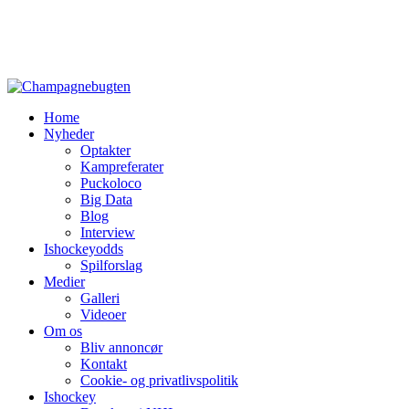
Home
Nyheder
Optakter
Kampreferater
Puckoloco
Big Data
Blog
Interview
Ishockeyodds
Spilforslag
Medier
Galleri
Videoer
Om os
Bliv annoncør
Kontakt
Cookie- og privatlivspolitik
Ishockey