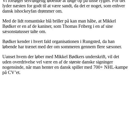
Vi forsøger selvfølgelig løbende at følge op på disse rygter. For det
lyder næsten for godt til at være sandt, da det er noget, som enhver
dansk ishockeyfan drømmer om.
Med de lidt romantiske blå briller på kan man håbe, at Mikkel
Bødker er en af de kaniner, som Thomas Friberg i en af sine
sæsonstatusser talte om.
Bødker kender i hvert fald organisationen i Rungsted, da han
løbende har trænet med der om sommeren gennem flere sæsoner.
Uanset hvem der løber med Mikkel Bødkers underskrift, vil det
uden overdrivelse vel være en af de største danske signinger
nogensinde, når man henter en dansk spiller med 700+ NHL-kampe
på CV’et.