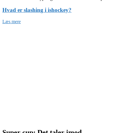
Hvad er slashing i ishockey?
Læs mere
Super cup: Det taler imod