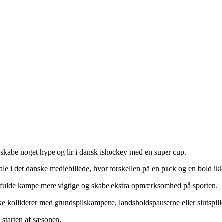
skabe noget hype og lir i dansk ishockey med en super cup.
le i det danske mediebillede, hvor forskellen på en puck og en bold ikke 
gsfulde kampe mere vigtige og skabe ekstra opmærksomhed på sporten.
kke kolliderer med grundspilskampene, landsholdspauserne eller slutspill
 starten af sæsonen.