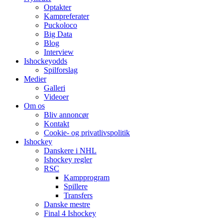
Optakter
Kampreferater
Puckoloco
Big Data
Blog
Interview
Ishockeyodds
Spilforslag
Medier
Galleri
Videoer
Om os
Bliv annoncør
Kontakt
Cookie- og privatlivspolitik
Ishockey
Danskere i NHL
Ishockey regler
RSC
Kampprogram
Spillere
Transfers
Danske mestre
Final 4 Ishockey