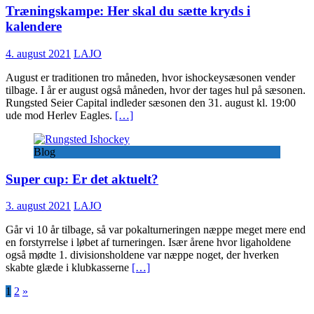
Træningskampe: Her skal du sætte kryds i
kalendere
4. august 2021
LAJO
August er traditionen tro måneden, hvor ishockeysæsonen vender
tilbage. I år er august også måneden, hvor der tages hul på sæsonen.
Rungsted Seier Capital indleder sæsonen den 31. august kl. 19:00
ude mod Herlev Eagles.
[…]
Blog
Super cup: Er det aktuelt?
3. august 2021
LAJO
Går vi 10 år tilbage, så var pokalturneringen næppe meget mere end
en forstyrrelse i løbet af turneringen. Især årene hvor ligaholdene
også mødte 1. divisionsholdene var næppe noget, der hverken
skabte glæde i klubkasserne
[…]
Indlægsinddeling
1
2
»