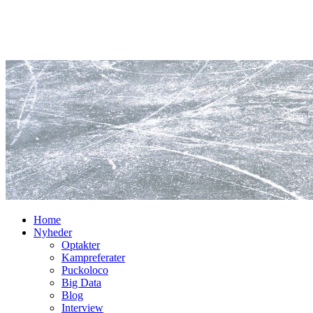
Home
Nyheder
Optakter
Kampreferater
Puckoloco
Big Data
Blog
Interview